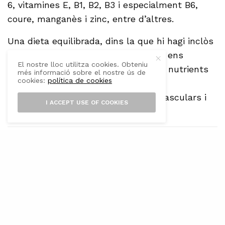
6, vitamines E, B1, B2, B3 i especialment B6,
coure, manganès i zinc, entre d’altres.
Una dieta equilibrada, dins la que hi hagi inclòs
el consum de cinc a set nous al dia, ens
El nostre lloc utilitza cookies. Obteniu
assegura la incorporació de greixos i nutrients
més informació sobre el nostre ús de
cookies:
política de cookies
essencials per a la cura de la salut,
especialment dels sistemes cardiovasculars i
I ACCEPT USE OF COOKIES
cognitius.
JOAN OLIVER
SHARE
TWEET