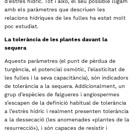
d’estrès hídric. Tot i això, el seu possible lligam
amb els paràmetres que descriuen les
relacions hídriques de les fulles ha estat molt
poc estudiat.
La tolerància de les plantes davant la
sequera
Aquests paràmetres (el punt de pèrdua de
turgència, el potencial osmòtic, l’elasticitat de
les fulles i la seva capacitància), són indicadors
de tolerància a la sequera. Addicionalment, un
grup d’espècies de falgueres i angiospermes
s’escapen de la definició habitual de tolerància
a l’estrès hídric i realment presenten tolerància
a la dessecació (les anomenades «plantes de la
resurrecció»), i són capaces de resistir i