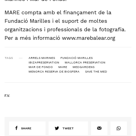
MARE compta amb el finançament de la
Fundació Marilles i el suport de moltes
organitzacions i professionals de la fotografia.
Per a més informació www.marebalear.org
TAGS
ARRELS MARINES
FUNDACIÓ MARILLES
IBIZAPRESERVATION
MALLORCA PRESERVATION
MAR DE FONDO
MARE
MEDGARDENS
MENORCA RESERVA DE BIOSFERA
SAVE THE MED
F.V.
SHARE
TWEET