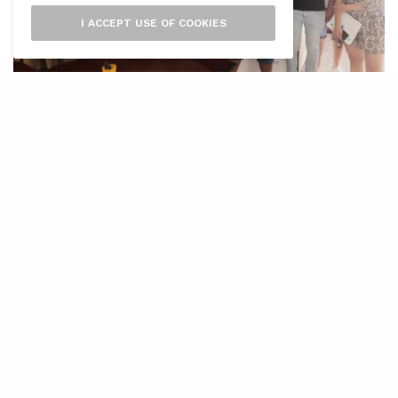
I ACCEPT USE OF COOKIES
D
urant aquest mes de juliol, els dies 6,
7, 13, 14 i 15, fruit del conveni de
col·laboració entre Endesa i Asaja, es
fa el “Curs d’agricultura ecològica” destinat als
agricultors de Mallorca. El passat mes de maig,
l’Oficina Mòbil de Digitalització Rural va recórrer
els municipis de sa Pobla, Muro, Alcúdia i
Llucmajor, i durant el mes de juny es va fer el
“Curs de drons, aplicat a l’agricultura i la