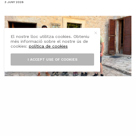
3 JUNY 2026
El nostre lloc utilitza cookies. Obteniu
més informació sobre el nostre ús de
cookies:
política de cookies
I ACCEPT USE OF COOKIES
E
l Castell d’Alaró enceta una nova etapa
amb l’entrada en funcionament del nou
equip gestor del servei d’hostatgeria i
refugi. La Fundació Castell d’Alaró ha