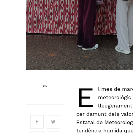
E
F.V.
l mes de març
meteorològic
lleugerament 
per damunt dels valor
Estatal de Meteorolo
tendència humida que 