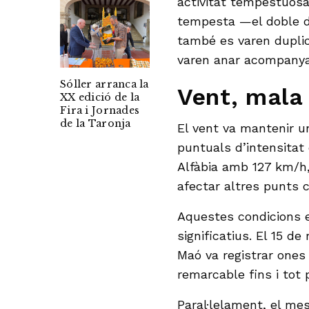
activitat tempestuosa.
tempesta —el doble d
també es varen dupli
varen anar acompanya
Sóller arranca la
Vent, mala
XX edició de la
Fira i Jornades
de la Taronja
El vent va mantenir u
puntuals d’intensitat 
Alfàbia amb 127 km/h
afectar altres punts 
Aquestes condicions 
significatius. El 15 de
Maó va registrar ones
remarcable fins i tot p
Paral·lelament, el me