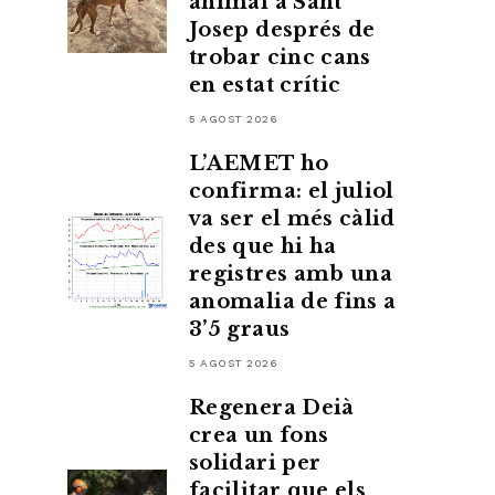
animal a Sant
Josep després de
trobar cinc cans
en estat crític
5 AGOST 2026
L’AEMET ho
confirma: el juliol
va ser el més càlid
des que hi ha
registres amb una
anomalia de fins a
3’5 graus
5 AGOST 2026
Regenera Deià
crea un fons
solidari per
facilitar que els