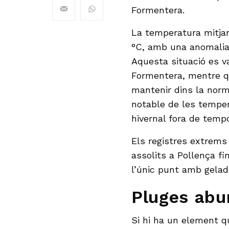
Formentera.
La temperatura mitjana
°C, amb una anomalia 
Aquesta situació es va
Formentera, mentre q
mantenir dins la norm
notable de les tempe
hivernal fora de temp
Els registres extrems 
assolits a Pollença fi
l’únic punt amb gelade
Pluges abu
Si hi ha un element q