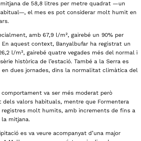
 mitjana de 58,8 litres per metre quadrat —un
abitual—, el mes es pot considerar molt humit en
ars.
ecialment, amb 67,9 l/m², gairebé un 90% per
 En aquest context, Banyalbufar ha registrat un
126,2 l/m², gairebé quatre vegades més del normal i
 sèrie històrica de l’estació. També a la Serra es
 en dues jornades, dins la normalitat climàtica del
 el comportament va ser més moderat però
 dels valors habituals, mentre que Formentera
 registres molt humits, amb increments de fins a
la mitjana.
ipitació es va veure acompanyat d’una major