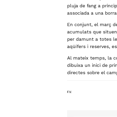
pluja de fang a princi
associada a una borra
En conjunt, el març d
acumulats que situen 
per damunt a totes les
aqüífers i reserves, e
Al mateix temps, la 
dibuixa un inici de pr
directes sobre el cam
F.V.