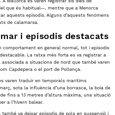
 A Mallorca es varen registrar sis dies de
el que és habitual—, mentre que a Menorca
car aquests episodis. Alguns d’aquests fenòmens
ts de calamarsa.
 mar i episodis destacats
n comportament en general normal, tot i episodis
destacable. La ratxa més forta es va registrar a
, associada a situacions de nord que també varen
com Capdepera o el port de Pollença.
es varen traduir en temporals marítims
 març, sota la influència d’una borrasca, la boia de
 de fins a 13 metres d’altura màxima, una situació
er a l’hivern balear.
s també va deixar episodis de pols en suspensió i