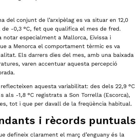
 del conjunt de l’arxipèlag es va situar en 12,0
de -0,3 °C, fet que qualifica el mes de fred.
 notar especialment a Mallorca, Eivissa i
ue a Menorca el comportament tèrmic es va
alitat. Els darrers dies del mes, amb una baixada
ratures, varen accentuar aquesta percepció
orada.
reflecteixen aquesta variabilitat: des dels 22,9 °C
ns als -1,8 °C registrats a Son Torrella (Escorca),
s, tot i que per davall de la freqüència habitual.
ndants i rècords puntuals
ue defineix clarament el març d’enguany és la