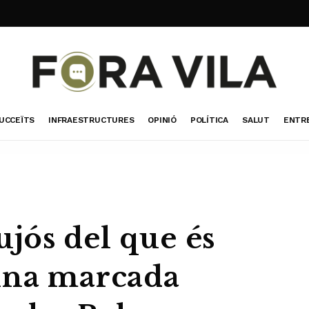
UCCEÏTS
INFRAESTRUCTURES
OPINIÓ
POLÍTICA
SALUT
ENTR
jós del que és
una marcada