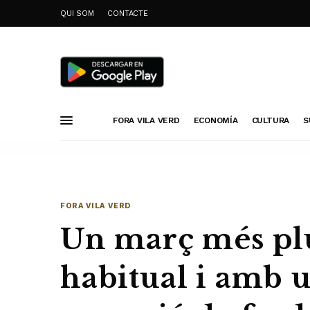
QUI SOM
CONTACTE
FORA VILA VERD
ECONOMÍA
CULTURA
S
FORA VILA VERD
Un març més plu
habitual i amb 