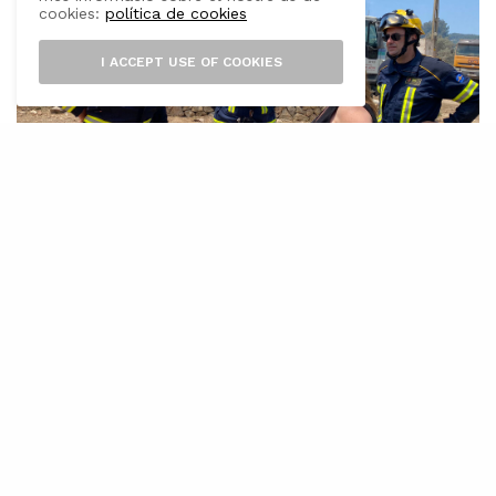
cookies:
política de cookies
I ACCEPT USE OF COOKIES
L
a Direcció General d’Emergències i
Interior ha acordat declarar l’índex de
gravetat 2 del del Pla Territorial de
Protecció Civil de la Comunitat Autònoma de
les Illes Balears (PLATERBAL), així com
sol·licitar mitjans materials i personals al