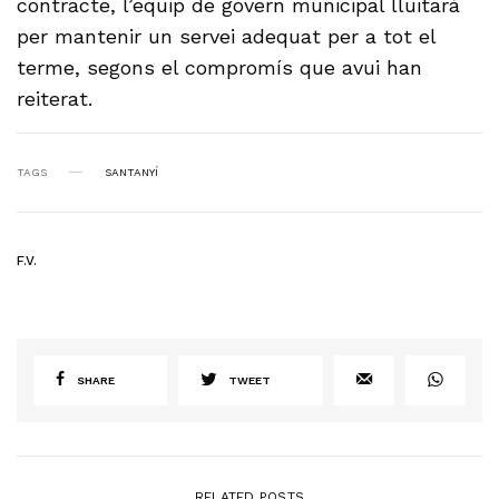
contracte, l’equip de govern municipal lluitarà
per mantenir un servei adequat per a tot el
terme, segons el compromís que avui han
reiterat.
TAGS
SANTANYÍ
F.V.
SHARE
TWEET
RELATED POSTS