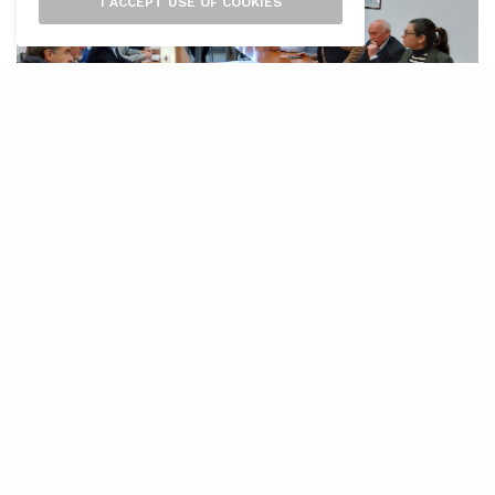
I ACCEPT USE OF COOKIES
E
l Consell de Mallorca instal·larà en els
pròxims mesos un total de 32 càmeres
amb sonòmetres, lectors de matrícula
i detectors de velocitat a la serra de
Tramuntana. A més, el Consell autoritzarà la
Direcció General de Trànsit (DGT) a col·locar sis
càmeres més. Per tant, hi haurà un total de 38