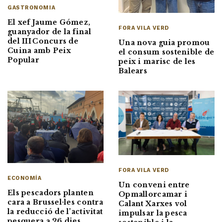
GASTRONOMIA
El xef Jaume Gómez,
FORA VILA VERD
guanyador de la final
del III Concurs de
Una nova guia promou
Cuina amb Peix
el consum sostenible de
Popular
peix i marisc de les
Balears
FORA VILA VERD
ECONOMÍA
Un conveni entre
Els pescadors planten
Opmallorcamar i
cara a Brussel·les contra
Calant Xarxes vol
la reducció de l’activitat
impulsar la pesca
pesquera a 26 dies