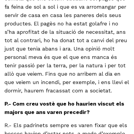
fa feina de sol a sol i que es va arromangar per
servir de casa en casa les paneres dels seus
productes. El pagès no ha estat golafre i no
s’ha aprofitat de la situació de necessitat, ans
tot al contrari, ho ha donat tot a canvi del preu
just que tenia abans i ara. Una opinió molt
personal meva és que el que ens manca és
tenir passió per la terra, per la natura i per tot
allò que veiem. Fins que no arribem al dia en
que veiem un incendi, per exemple, i ens llevi el
dormir, haurem fracassat com a societat.
P.- Com creu vostè que ho haurien viscut els
majors que ans varen precedir?
R.- Els padrinets sempre es varen fixar que els
boscos havien d’estar nets, a mode d’exemple.