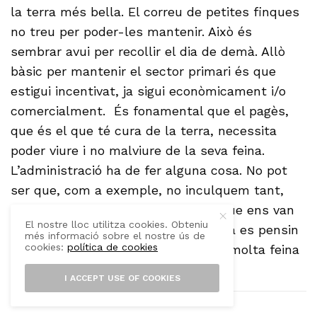
la terra més bella. El correu de petites finques
no treu per poder-les mantenir. Això és
sembrar avui per recollir el dia de demà. Allò
bàsic per mantenir el sector primari és que
estigui incentivat, ja sigui econòmicament i/o
comercialment. És fonamental que el pagès,
que és el que té cura de la terra, necessita
poder viure i no malviure de la seva feina.
L’administració ha de fer alguna cosa. No pot
ser que, com a exemple, no inculquem tant,
als que ens venen darrera com al que ens van
El nostre lloc utilitza cookies. Obteniu
davant, que quan mengen una poma es pensin
més informació sobre el nostre ús de
cookies:
política de cookies
que ha arribat per internet. Queda molta feina
per fer.
I ACCEPT USE OF COOKIES