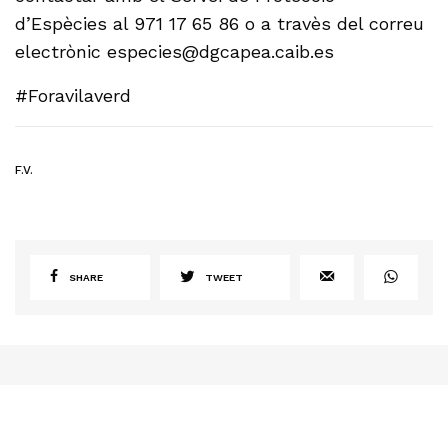
d’Espècies al 971 17 65 86 o a travès del correu
electrònic especies@dgcapea.caib.es
#Foravilaverd
F.V.
SHARE
TWEET