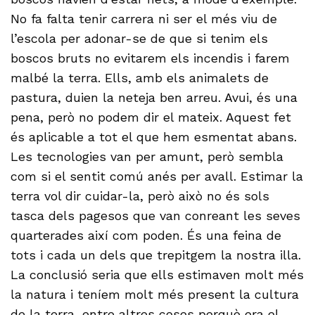
No fa falta tenir carrera ni ser el més viu de
l’escola per adonar-se de que si tenim els
boscos bruts no evitarem els incendis i farem
malbé la terra. Ells, amb els animalets de
pastura, duien la neteja ben arreu. Avui, és una
pena, però no podem dir el mateix. Aquest fet
és aplicable a tot el que hem esmentat abans.
Les tecnologies van per amunt, però sembla
com si el sentit comú anés per avall. Estimar la
terra vol dir cuidar-la, però això no és sols
tasca dels pagesos que van conreant les seves
quarterades així com poden. És una feina de
tots i cada un dels que trepitgem la nostra illa.
La conclusió seria que ells estimaven molt més
la natura i teníem molt més present la cultura
de la terra, entre altres coses perquè era el