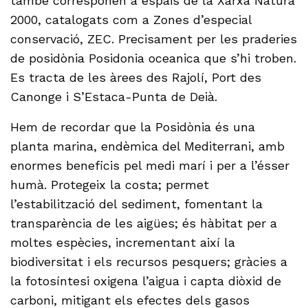
també corresponen a espais de la Xarxa Natura
2000, catalogats com a Zones d’especial
conservació, ZEC. Precisament per les praderies
de posidònia Posidonia oceanica que s’hi troben.
Es tracta de les àrees des Rajolí, Port des
Canonge i S’Estaca-Punta de Deià.
Hem de recordar que la Posidònia és una
planta marina, endèmica del Mediterrani, amb
enormes beneficis pel medi marí i per a l’ésser
humà. Protegeix la costa; permet
l’estabilització del sediment, fomentant la
transparència de les aigües; és hàbitat per a
moltes espècies, incrementant així la
biodiversitat i els recursos pesquers; gràcies a
la fotosíntesi oxigena l’aigua i capta diòxid de
carboni, mitigant els efectes dels gasos