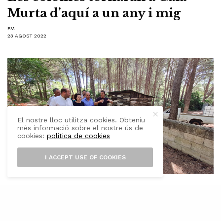
Murta d’aquí a un any i mig
F.V.
23 AGOST 2022
El nostre lloc utilitza cookies. Obteniu
més informació sobre el nostre ús de
cookies:
política de cookies
I ACCEPT USE OF COOKIES
E
l batle de Pollença Andrés Nevado,
juntament amb el primer tinent de