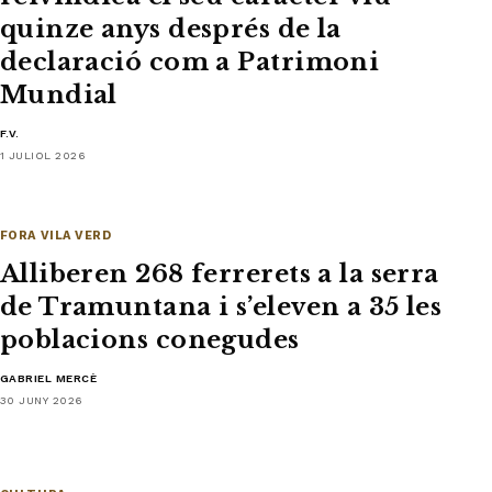
quinze anys després de la
declaració com a Patrimoni
Mundial
F.V.
1 JULIOL 2026
FORA VILA VERD
Alliberen 268 ferrerets a la serra
de Tramuntana i s’eleven a 35 les
poblacions conegudes
GABRIEL MERCÈ
30 JUNY 2026