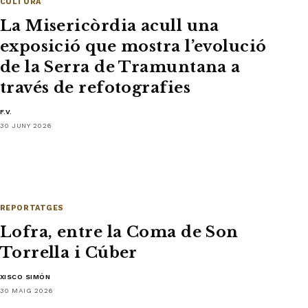
CULTURA
La Misericòrdia acull una
exposició que mostra l’evolució
de la Serra de Tramuntana a
través de refotografies
F.V.
30 JUNY 2026
REPORTATGES
Lofra, entre la Coma de Son
Torrella i Cúber
XISCO SIMÓN
30 MAIG 2026