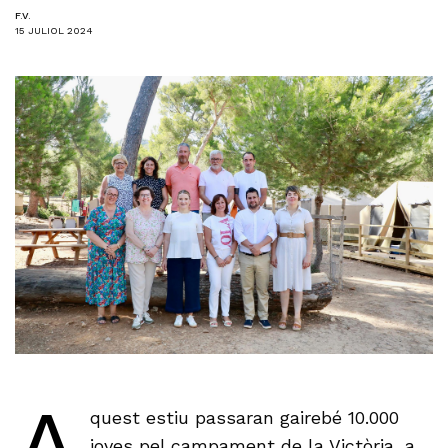
F.V.
15 JULIOL 2024
A
quest estiu passaran gairebé 10.000
joves pel campament de la Victòria, a