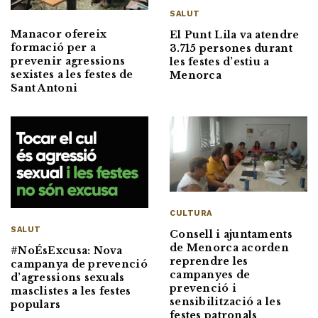
SALUT
Manacor ofereix
El Punt Lila va atendre
formació per a
3.715 persones durant
prevenir agressions
les festes d’estiu a
sexistes a les festes de
Menorca
Sant Antoni
CULTURA
SALUT
Consell i ajuntaments
de Menorca acorden
#NoÉsExcusa: Nova
reprendre les
campanya de prevenció
campanyes de
d’agressions sexuals
prevenció i
masclistes a les festes
sensibilització a les
populars
festes patronals