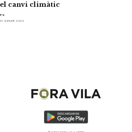
el canvi climàtic
F.V.
31 GENER 2023