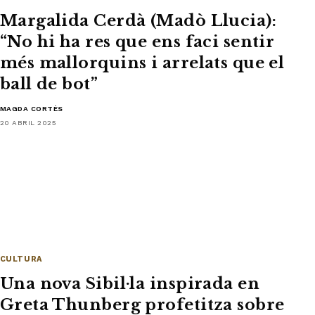
Margalida Cerdà (Madò Llucia):
“No hi ha res que ens faci sentir
més mallorquins i arrelats que el
ball de bot”
MAGDA CORTÈS
20 ABRIL 2025
CULTURA
Una nova Sibil·la inspirada en
Greta Thunberg profetitza sobre