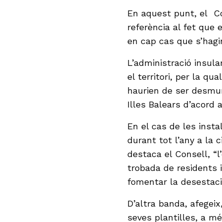
En aquest punt, el Co
referència al fet que
en cap cas que s’hag
L’administració insula
el territori, per la q
haurien de ser desmun
Illes Balears d’acord
En el cas de les insta
durant tot l’any a la 
destaca el Consell, “l
trobada de residents 
fomentar la desestacio
D’altra banda, afegeix
seves plantilles, a m