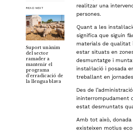
realitzar una interven
READ NEXT
persones.
Quant a les instal·la
significa que siguin 
materials de qualitat
Suport unànim
estar situats en zones
del sector
ramader a
desmuntatge i muntat
mantenir el
instal·lació i posada 
programa
d’erradicació de
treballant en jornade
la llengua blava
Des de l’administraci
ininterrompudament d
estat desmuntats quan
Amb tot això, donada 
existeixen motius eco