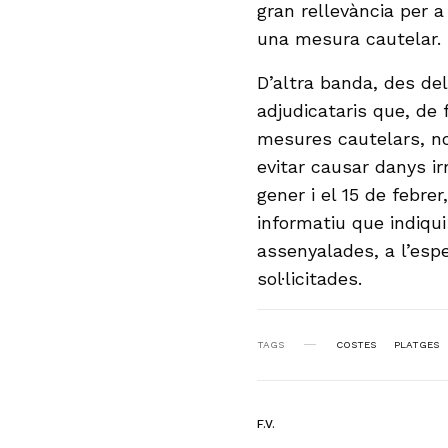
gran rellevància per a
una mesura cautelar.
D’altra banda, des de
adjudicataris que, de 
mesures cautelars, no
evitar causar danys irr
gener i el 15 de febrer,
informatiu que indiqu
assenyalades, a l’esp
sol·licitades.
TAGS
COSTES
PLATGES
F.V.