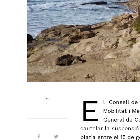
E
F.V.
l Consell de 
Mobilitat i M
General de Co
cautelar la suspensió
platja entre el 15 de g