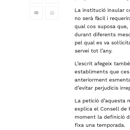
La institució insular 
no serà fàcil i requer
qual cos suposa que, 
durant diferents mesos
pel qual es va sol·lic
servei tot l’any.
L’escrit afegeix tamb
establiments que cessi
anteriorment esmentat
d’evitar perjudicis irr
La petició d’aquesta
explica el Consell de
moment la definició 
fixa una temporada.