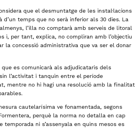
considera que el desmuntatge de les instal·lacions
irà d’un temps que no serà inferior als 30 dies. La
almenys, l’illa no comptarà amb serveis de litoral
 i, per tant, explica, no compliran amb l’objectiu
itar la concessió administrativa que va ser el donar
é que es comunicarà als adjudicataris dels
n l’activitat i tanquin entre el període
, mentre no hi hagi una resolució amb la finalitat
eparables.
 mesura cautelarísima ve fonamentada, segons
 Formentera, perquè la norma no detalla en cap
de temporada ni s’assenyala en quins mesos es