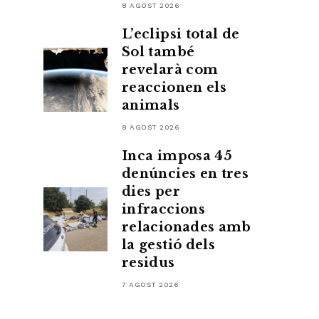
8 AGOST 2026
L’eclipsi total de
Sol també
revelarà com
reaccionen els
animals
8 AGOST 2026
Inca imposa 45
denúncies en tres
dies per
infraccions
relacionades amb
la gestió dels
residus
7 AGOST 2026