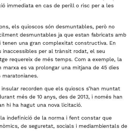
ció immediata en cas de perill o risc per a les
cions, els quioscos són desmuntables, però no
fàcilment desmuntables ja que estan fabricats amb
 i tenen una gran complexitat constructiva. En
 inaccessibles per al trànsit rodat, el seu
ge requereix de més temps. Com a exemple, la
en marxa es va prolongar una mitjana de 45 dies
s maratonianes.
ó insular recorden que els quioscs s’han muntat
urant més de 10 anys, des de 2013, i només han
 hi ha hagut una nova licitació.
la indefinició de la norma i fent constar que
nòmics, de seguretat, socials i mediambientals de