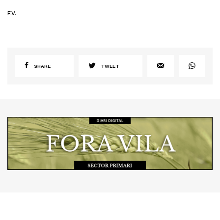
F.V.
SHARE
TWEET