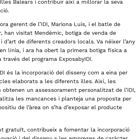
lles Balears i contribuir així a millorar la seva
ció.
ra gerent de l’IDI, Mariona Luis, i el batle de
r, han visitat Mendèmic, botiga de venda de
i d’art de diferents creadors locals. Va néixer l’any
n línia, i ara ha obert la primera botiga física a
 través del programa ExposabyIDI.
DI és la incorporació del disseny com a eina per
cles elaborats a les diferents illes. Així, les
 obtenen un assessorament personalitzat de l’IDI,
analitza les mancances i planteja una proposta per
positiu de l’àrea on s’ha d’exposar el producte
t gratuït, contribueix a fomentar la incorporació
novació i del disseny a les empreses de caràcter