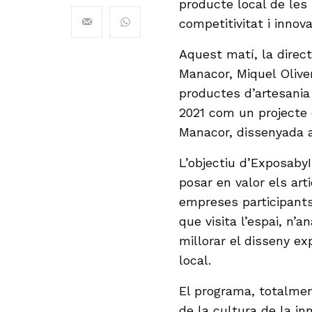
producte local de les I
competitivitat i innova
Aquest matí, la directo
Manacor, Miquel Olive
productes d’artesania 
2021 com un projecte e
Manacor, dissenyada a
L’objectiu d’ExposabyI
posar en valor els arti
empreses participants
que visita l’espai, n’
millorar el disseny ex
local.
El programa, totalmen
de la cultura de la in