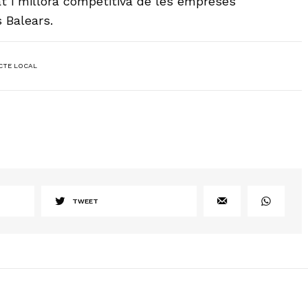
 i millora competitiva de les empreses
s Balears.
CTE LOCAL
TWEET