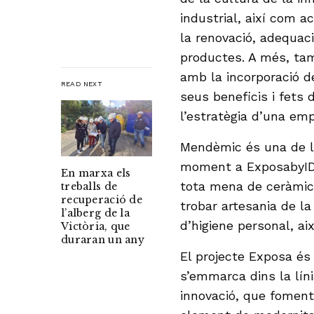
industrial, així com a
la renovació, adequaci
productes. A més, tam
amb la incorporació de
READ NEXT
seus beneficis i fets 
l’estratègia d’una em
Mendèmic és una de le
moment a ExposabyIDI
En marxa els
tota mena de ceràmica 
treballs de
recuperació de
trobar artesania de la 
l’alberg de la
d’higiene personal, ai
Victòria, que
duraran un any
El projecte Exposa és
s’emmarca dins la líni
innovació, que fomenta