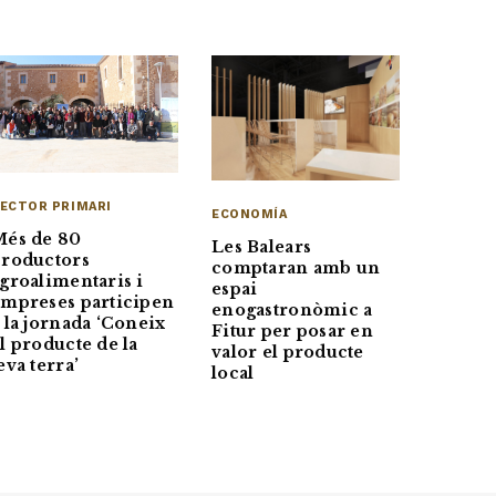
ECTOR PRIMARI
ECONOMÍA
Més de 80
Les Balears
roductors
comptaran amb un
groalimentaris i
espai
mpreses participen
enogastronòmic a
 la jornada ‘Coneix
Fitur per posar en
l producte de la
valor el producte
eva terra’
local