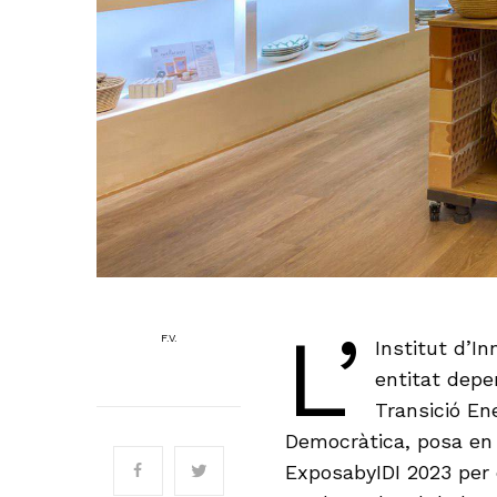
L’
F.V.
Institut d’In
entitat depe
Transició En
Democràtica, posa en
ExposabyIDI 2023 per c