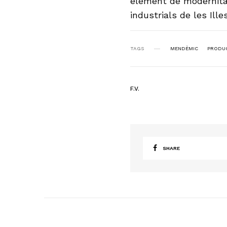
element de modernitat
industrials de les Ille
TAGS
MENDÈMIC
PRODU
F.V.
SHARE