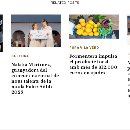
RELATED POSTS
FORA VILA VERD
S
Formentera impulsa
CULTURA
el producte local
Natalia Martínez,
amb més de 312.000
p
s
guanyadora del
euros en ajudes
a
concurs nacional de
e
nous talents de la
a
moda Futur Adlib
e
2025
t