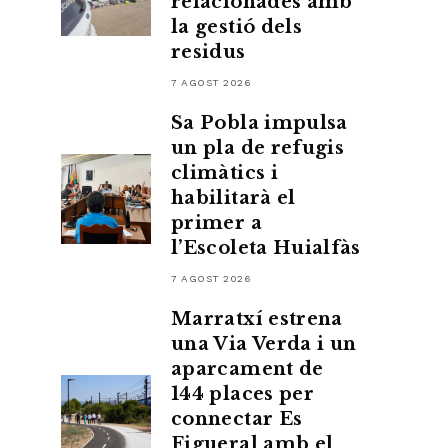
relacionades amb
la gestió dels
residus
7 AGOST 2026
Sa Pobla impulsa
un pla de refugis
climàtics i
habilitarà el
primer a
l’Escoleta Huialfàs
7 AGOST 2026
Marratxí estrena
una Via Verda i un
aparcament de
144 places per
connectar Es
Figueral amb el