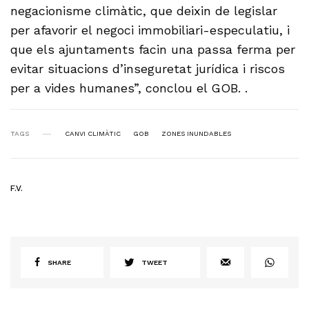
negacionisme climàtic, que deixin de legislar
per afavorir el negoci immobiliari-especulatiu, i
que els ajuntaments facin una passa ferma per
evitar situacions d’inseguretat jurídica i riscos
per a vides humanes”, conclou el GOB. .
TAGS
CANVI CLIMÀTIC
GOB
ZONES INUNDABLES
F.V.
SHARE
TWEET