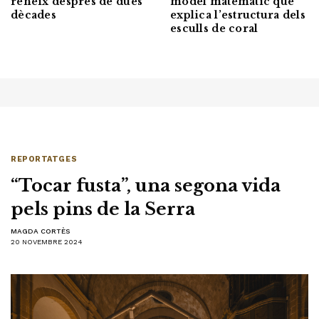
reneix després de dues
model matemàtic que
dècades
explica l’estructura dels
esculls de coral
REPORTATGES
“Tocar fusta”, una segona vida
pels pins de la Serra
MAGDA CORTÈS
20 NOVEMBRE 2024