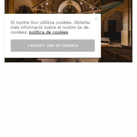
El nostre lloc utilitza cookies. Obteniu
més informació sobre el nostre ús de
cookies:
política de cookies
I ACCEPT USE OF COOKIES
L
a creació de mobles a partir de la fusta
dels pins caiguts a la Serra de
Tramuntana pel tifó Juliette l’any 2023 i
l’aprofitament de recursos locals per promoure
el disseny i la producció local. Aquesta és la
proposta de “Tocar fusta”, una exposició
comissariada per Amarar que es pot visitar a