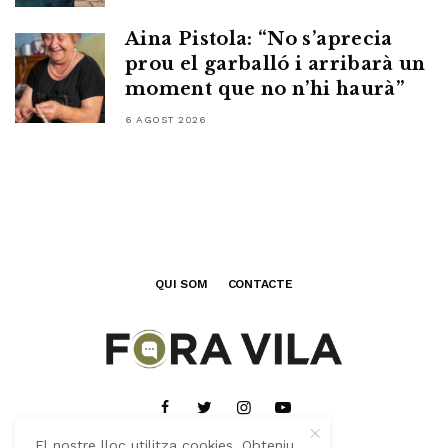
Aina Pistola: “No s’aprecia
prou el garballó i arribarà un
moment que no n’hi haurà”
6 AGOST 2026
QUI SOM
CONTACTE
El nostre lloc utilitza cookies. Obteniu