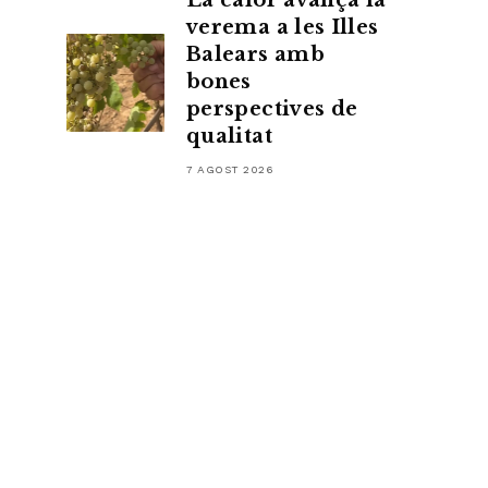
La calor avança la
verema a les Illes
Balears amb
bones
perspectives de
qualitat
7 AGOST 2026