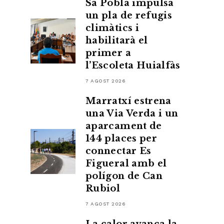
Sa Pobla impulsa
un pla de refugis
climàtics i
habilitarà el
primer a
l’Escoleta Huialfàs
7 AGOST 2026
Marratxí estrena
una Via Verda i un
aparcament de
144 places per
connectar Es
Figueral amb el
polígon de Can
Rubiol
7 AGOST 2026