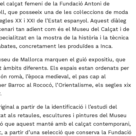
el calçat femení de la Fundació Antoni de
l, que posseeix una de les col·leccions de moda
gles XX i XXI de l’Estat espanyol. Aquest diàleg
enari tan adient com és el Museu del Calçat i de
pecialitzat en la mostra de la història i la tècnica
sabates, concretament les produïdes a Inca.
useu de Mallorca marquen el guió expositiu, que
 àmbits diferents. Els espais estan ordenats per
ón romà, l’època medieval, el pas cap al
r Barroc al Rococó, l’Orientalisme, els segles xix
r.
inal a partir de la identificació i l’estudi del
tat als retaules, escultures i pintures del Museu
ació que aquest manté amb el calçat contemporani,
, a partir d’una selecció que conserva la Fundació