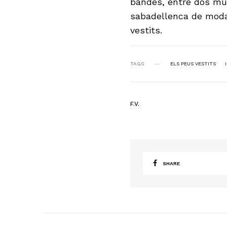
bandes, entre dos mus
sabadellenca de mod
vestits.
TAGS
ELS PEUS VESTITS
F.V.
SHARE