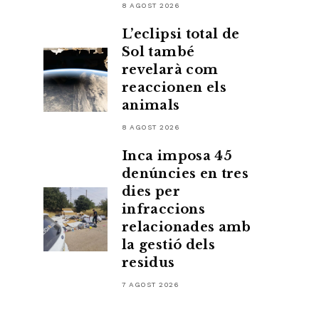
8 AGOST 2026
L’eclipsi total de
Sol també
revelarà com
reaccionen els
animals
8 AGOST 2026
Inca imposa 45
denúncies en tres
dies per
infraccions
relacionades amb
la gestió dels
residus
7 AGOST 2026