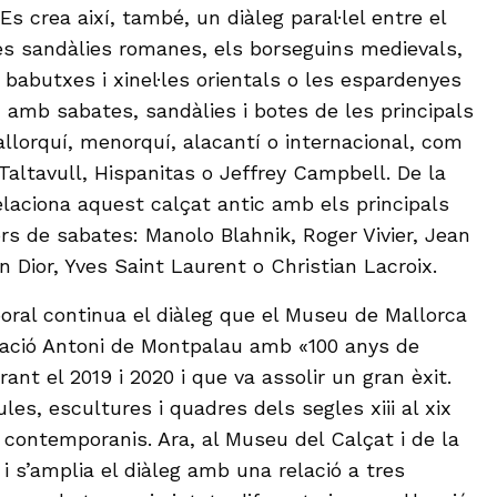
s crea així, també, un diàleg paral·lel entre el
Les sandàlies romanes, els borseguins medievals,
s babutxes i xinel·les orientals o les espardenyes
 amb sabates, sandàlies i botes de les principals
lorquí, menorquí, alacantí o internacional, com
Taltavull, Hispanitas o Jeffrey Campbell. De la
laciona aquest calçat antic amb els principals
rs de sabates: Manolo Blahnik, Roger Vivier, Jean
an Dior, Yves Saint Laurent o Christian Lacroix.
ral continua el diàleg que el Museu de Mallorca
dació Antoni de Montpalau amb «100 anys de
nt el 2019 i 2020 i que va assolir un gran èxit.
ules, escultures i quadres dels segles xiii al xix
contemporanis. Ara, al Museu del Calçat i de la
 i s’amplia el diàleg amb una relació a tres