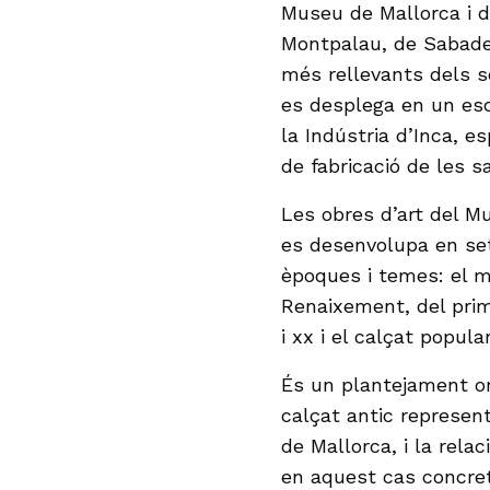
Museu de Mallorca i d
Montpalau, de Sabadel
més rellevants dels se
es desplega en un esc
la Indústria d’Inca, es
de fabricació de les 
Les obres d’art del M
es desenvolupa en set
èpoques i temes: el m
Renaixement, del prime
i xx i el calçat popula
És un plantejament orig
calçat antic represen
de Mallorca, i la rel
en aquest cas concret