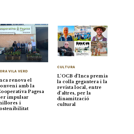
CULTURA
ORA VILA VERD
L’OCB d’Inca premia
nca renova el
la colla gegantera i la
onveni amb la
revista local, entre
ooperativa Pagesa
d’altres, per la
er impulsar
dinamització
illores i
cultural
ostenibilitat