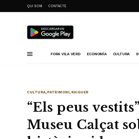
QUI SOM
CONTACTE
FORA VILA VERD
ECONOMÍA
CULTURA
S
CULTURA
,
PATRIMONI
,
RAIGUER
“Els peus vestits”
Museu Calçat so