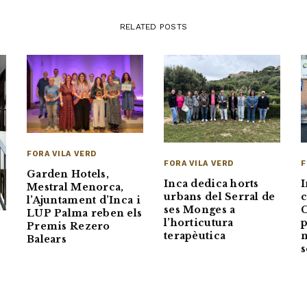
RELATED POSTS
FORA VILA VERD
FORA VILA VERD
F
Garden Hotels,
Inca dedica horts
I
Mestral Menorca,
urbans del Serral de
c
l’Ajuntament d’Inca i
ses Monges a
C
LUP Palma reben els
l’horticutura
p
Premis Rezero
terapèutica
m
Balears
s