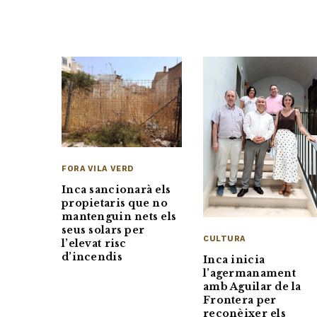
FORA VILA VERD
Inca sancionarà els
propietaris que no
mantenguin nets els
seus solars per
CULTURA
l’elevat risc
d’incendis
Inca inicia
l’agermanament
amb Aguilar de la
Frontera per
reconèixer els