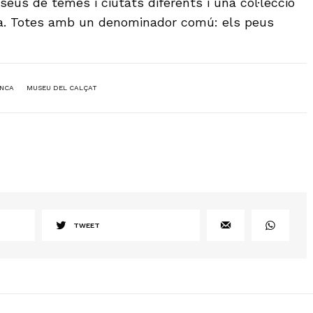
eus de temes i ciutats diferents i una col·lecció
a. Totes amb un denominador comú: els peus
INCA
MUSEU DEL CALÇAT
TWEET