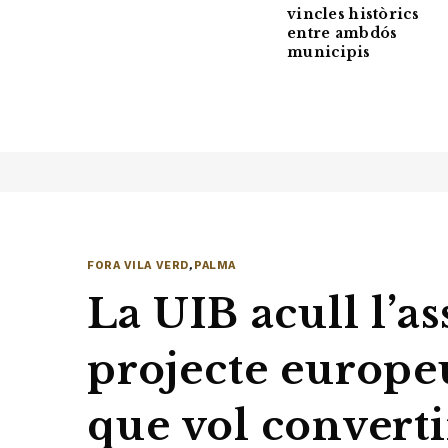
vincles històrics
entre ambdós
municipis
FORA VILA VERD
,
PALMA
La UIB acull l’a
projecte europ
que vol converti