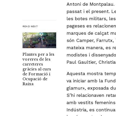
Antoni de Montpalau. E
passat i el present. 
les botes militars, le
pageses es relacionen
READ NEXT
marques de calçat mal
són Camper, Farrutx, 
mateixa manera, es re
Plantes per a les
modistes i dissenyado
voreres de les
Paul Gaultier, Christi
carreteres
gràcies al curs
Aquesta mostra tempo
de Formació i
Ocupació de
va iniciar amb la Fun
Raixa
glamur», exposada dura
S’hi relacionaven reta
amb vestits femenins 
Indústria, es continua