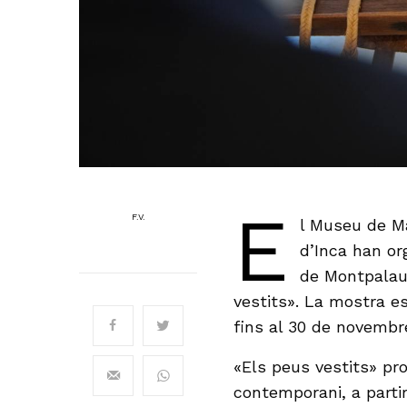
E
F.V.
l Museu de Ma
d’Inca han or
de Montpalau
vestits». La mostra es
fins al 30 de novembr
«Els peus vestits» pro
contemporani, a partir