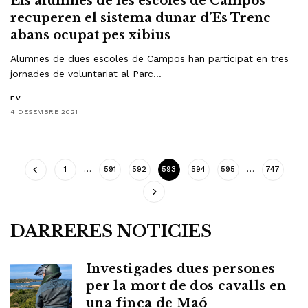
Els alumnes de les escoles de Campos
recuperen el sistema dunar d’Es Trenc
abans ocupat pes xibius
Alumnes de dues escoles de Campos han participat en tres
jornades de voluntariat al Parc…
F.V.
4 DESEMBRE 2021
1
…
591
592
593
594
595
…
747
DARRERES NOTICIES
Investigades dues persones
per la mort de dos cavalls en
una finca de Maó