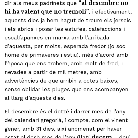
dir als meus padrinets que
“al desembre no
hi ha valent que no tremoli”
, i efectivament,
aquests dies ja hem hagut de treure els jerseis
i els abrics i posar les estufes, calefaccions i
escalfapanxes en marxa amb l’arribada
d’aquesta, per molts, esperada fredor (jo soc
home de primaveres i estiu), més d’acord amb
l’època què ens trobem, amb molt de fred, i
nevades a partir de mil metres, amb
advertències de que arribin a cotes baixes,
sense oblidar les pluges que ens acompanyen
al llarg d’aquests dies.
El desembre és el dotzè i darrer mes de l’any
del calendari gregorià, i compte, com el vinent
gener, amb 31 dies, així anomenat per haver
estat el desè mes de l’any (llatí
decem
= deu)