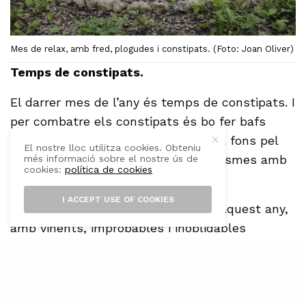
Mes de relax, amb fred, plogudes i constipats. (Foto: Joan Oliver)
Temps de constipats.
El darrer mes de l’any és temps de constipats. I
per combatre els constipats és bo fer bafs
amb romaní i eucaliptus, respirant a fons pel
El nostre lloc utilitza cookies. Obteniu
nas i la boca, com també fer gargarismes amb
més informació sobre el nostre ús de
cookies:
política de cookies
llimona i bicarbonat.
I ACCEPT USE OF COOKIES
Estem a només 25 dies per acabar aquest any,
amb vinents, improbables i inoblidables
moments per a manifestar-nos els nostres
més bons desitjos, les nostres esperances, els
nostres bons propòsits i les nostres bones
intencions…, sempre pensant amb les coses