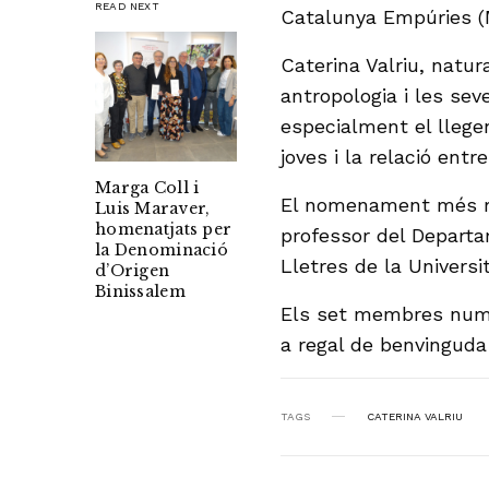
READ NEXT
Catalunya Empúries (
Caterina Valriu, natura
antropologia i les sev
especialment el llegend
joves i la relació entre 
Marga Coll i
El nomenament més re
Luis Maraver,
homenatjats per
professor del Departam
la Denominació
Lletres de la Universi
d’Origen
Binissalem
Els set membres nume
a regal de benvinguda 
TAGS
CATERINA VALRIU