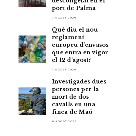
descongelat en el
port de Palma
7 AGOST 2026
Què diu el nou
reglament
europeu d’envasos
que entra en vigor
el 12 d’agost?
7 AGOST 2026
Investigades dues
persones per la
mort de dos
cavalls en una
finca de Maó
6 AGOST 2026