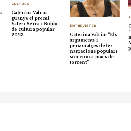
CULTURA
a
Caterina Valriu
R
guanya el premi
Valeri Serra i Boldú
C
ENTREVISTES
de cultura popular
“
Caterina Valriu: “Els
2023
m
arguments i
M
personatges de les
p
narracions populars
són com a macs de
torrent”