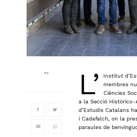
L’
F.V.
Institut d’E
membres nume
Ciències Soci
a la Secció Històrico
d’Estudis Catalans ha
i Cadafalch, on la pre
paraules de benvingu