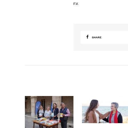
F.V.
SHARE