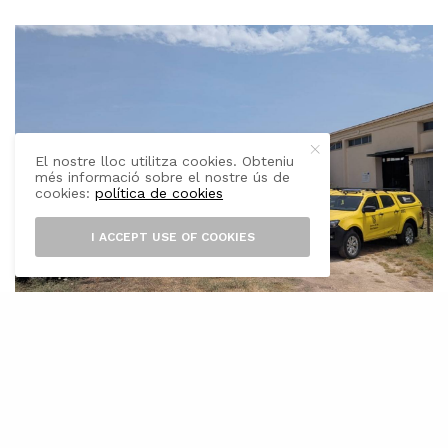
El nostre lloc utilitza cookies. Obteniu
més informació sobre el nostre ús de
cookies:
política de cookies
I ACCEPT USE OF COOKIES
L’
Institut Balear de la Natura (IBANAT)
ha incorporat aquest dimarts un total
de 21 camionetes noves destinades a