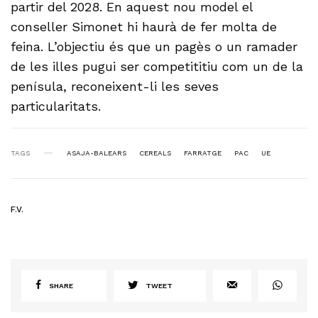
partir del 2028. En aquest nou model el
conseller Simonet hi haurà de fer molta de
feina. L’objectiu és que un pagès o un ramader
de les illes pugui ser competititiu com un de la
penísula, reconeixent-li les seves
particularitats.
TAGS
ASAJA-BALEARS
CEREALS
FARRATGE
PAC
UE
F.V.
SHARE
TWEET