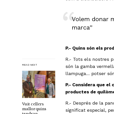
Volem donar mo
marca”
P.- Quins són els pr
R.- Tots els nostres 
READ NEXT
són la gamba vermella,
llampuga… potser són
P.- Considera que el
productes de quilòm
R.- Després de la pan
Vuit cellers
mallorquins
significat especial, pe
tendran