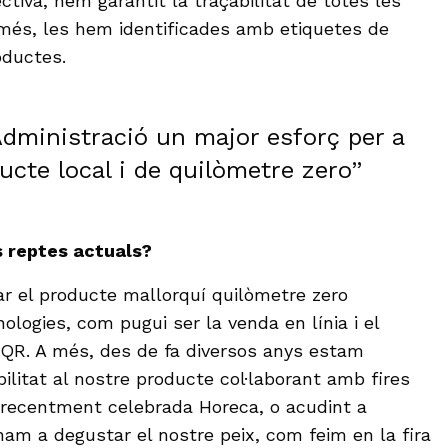
ctiva, hem garantit la traçabilitat de totes les
 més, les hem identificades amb etiquetes de
oductes.
dministració un major esforç per a
ducte local i de quilòmetre zero”
s reptes actuals?
zar el producte mallorquí quilòmetre zero
logies, com pugui ser la venda en línia i el
 QR. A més, des de fa diversos anys estam
bilitat al nostre producte col·laborant amb fires
 recentment celebrada Horeca, o acudint a
m a degustar el nostre peix, com feim en la fira