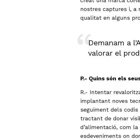
creat una marca col·le
nostres captures i, a
qualitat en alguns pr
Demanam a l’A
valorar el pro
P.- Quins són els seu
R.- Intentar revalorit
implantant noves tecno
seguiment dels codis
tractant de donar visi
d’alimentació, com la
esdeveniments on dona