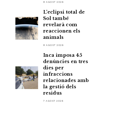
8 AGOST 2026
L’eclipsi total de
Sol també
revelarà com
reaccionen els
animals
8 AGOST 2026
Inca imposa 45
denúncies en tres
dies per
infraccions
relacionades amb
la gestió dels
residus
7 AGOST 2026