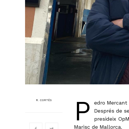
P
R. CORTÉS
edro Mercant 
Després de se
presideix OpM
Marisc de Mallorca.