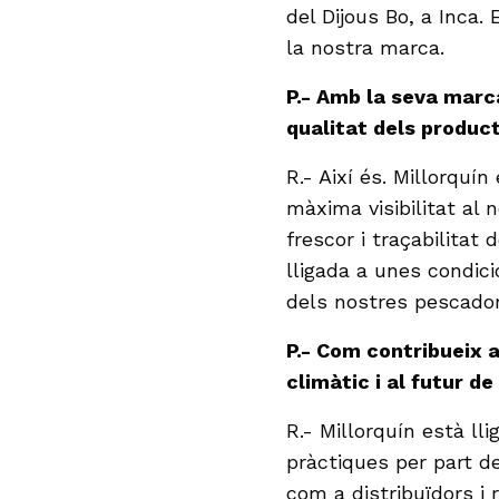
del Dijous Bo, a Inca.
la nostra marca.
P.- Amb la seva marca
qualitat dels produ
R.- Així és. Millorquín
màxima visibilitat al 
frescor i traçabilitat
lligada a unes condic
dels nostres pescador
P.- Com contribueix a
climàtic i al futur d
R.- Millorquín està l
pràctiques per part d
com a distribuïdors i 