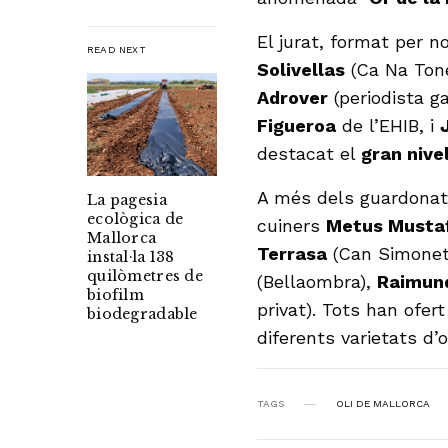
El jurat, format per 
READ NEXT
Solivellas
(Ca Na Ton
Adrover
(periodista g
Figueroa
de l’EHIB, i
destacat el
gran nivel
A més dels guardonats
La pagesia
ecològica de
cuiners
Metus Musta
Mallorca
Terrasa
(Can Simonet
instal·la 138
quilòmetres de
(Bellaombra),
Raimun
biofilm
privat). Tots han ofe
biodegradable
diferents varietats d’
TAGS
OLI DE MALLORCA