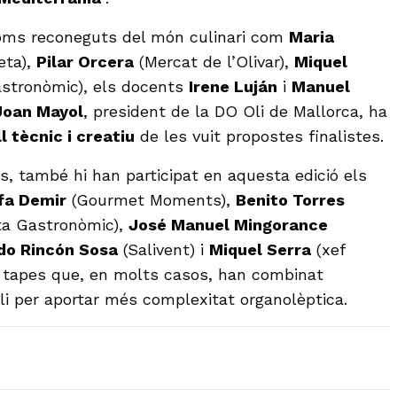
noms reconeguts del món culinari com
Maria
eta),
Pilar Orcera
(Mercat de l’Olivar),
Miquel
astronòmic), els docents
Irene Luján
i
Manuel
Joan Mayol
, president de la DO Oli de Mallorca, ha
l tècnic i creatiu
de les vuit propostes finalistes.
, també hi han participat en aquesta edició els
fa Demir
(Gourmet Moments),
Benito Torres
a Gastronòmic),
José Manuel Mingorance
do Rincón Sosa
(Salivent) i
Miquel Serra
(xef
rt tapes que, en molts casos, han combinat
oli per aportar més complexitat organolèptica.