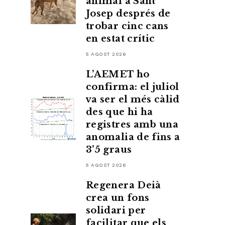
animal a Sant
Josep després de
trobar cinc cans
en estat crític
5 AGOST 2026
L’AEMET ho
confirma: el juliol
va ser el més càlid
des que hi ha
registres amb una
anomalia de fins a
3’5 graus
5 AGOST 2026
Regenera Deià
crea un fons
solidari per
facilitar que els