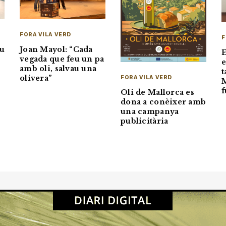
FORA VILA VERD
F
iu
Joan Mayol: “Cada
vegada que feu un pa
e
amb oli, salvau una
t
s
olivera”
FORA VILA VERD
M
Oli de Mallorca es
dona a conèixer amb
una campanya
publicitària