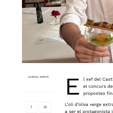
E
GABRIEL MERCÈ
l xef del Cas
el concurs de
propostes fin
L’oli d’oliva verge ex
a ser el protagonista i