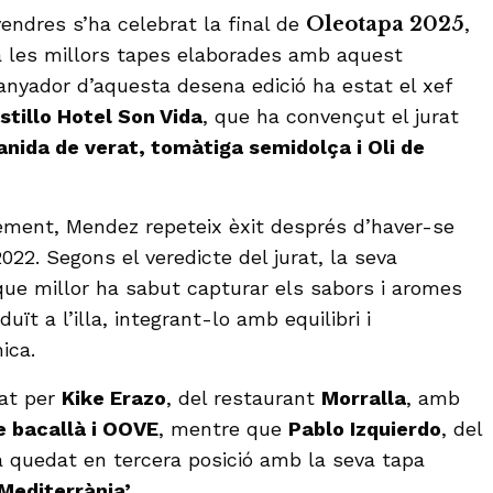
vendres s’ha celebrat la final de
Oleotapa 2025
,
a les millors tapes elaborades amb aquest
uanyador d’aquesta desena edició ha estat el xef
stillo Hotel Son Vida
, que ha convençut el jurat
nida de verat, tomàtiga semidolça i Oli de
ment, Mendez repeteix èxit després d’haver-se
22. Segons el veredicte del jurat, la seva
que millor ha sabut capturar els sabors i aromes
duït a l’illa, integrant-lo amb equilibri i
ica.
tat per
Kike Erazo
, del restaurant
Morralla
, amb
e bacallà i OOVE
, mentre que
Pablo Izquierdo
, del
a quedat en tercera posició amb la seva tapa
 Mediterrània’
.