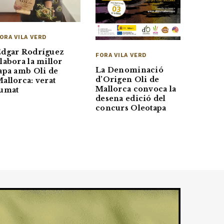
ORA VILA VERD
Edgar Rodríguez
FORA VILA VERD
labora la millor
La Denominació
apa amb Oli de
d’Origen Oli de
allorca: verat
Mallorca convoca la
fumat
desena edició del
concurs Oleotapa