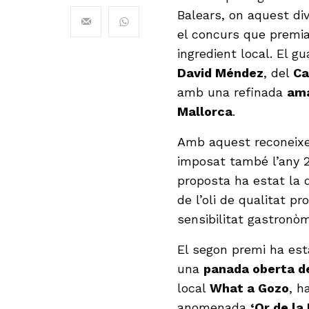
Balears, on aquest di
el concurs que premi
ingredient local. El g
David Méndez
, del
Ca
amb una refinada
ama
Mallorca
.
Amb aquest reconeixe
imposat també l’any 20
proposta ha estat la 
de l’oli de qualitat pro
sensibilitat gastronòm
El segon premi ha es
una
panada oberta d
local
What a Gozo
, h
anomenada
‘Or de la