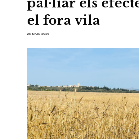
pal·liar els efec
el fora vila
26 MAIG 2026