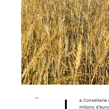
L
F.V.
a Conselleria 
milions d’euro