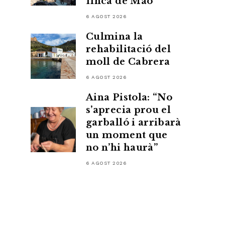
finca de Maó
6 AGOST 2026
Culmina la
rehabilitació del
moll de Cabrera
6 AGOST 2026
Aina Pistola: “No
s’aprecia prou el
garballó i arribarà
un moment que
no n’hi haurà”
6 AGOST 2026