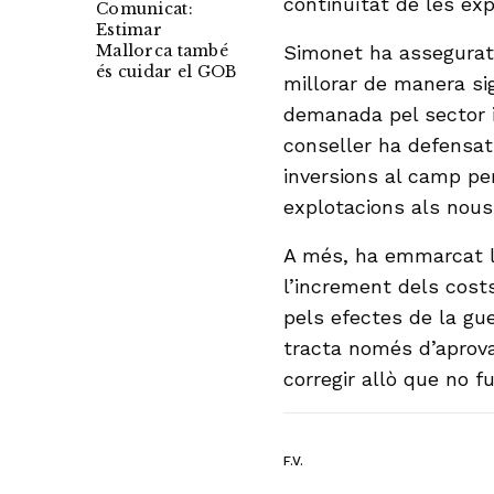
continuïtat de les exp
Comunicat:
Estimar
Mallorca també
Simonet ha assegurat
és cuidar el GOB
millorar de manera sig
demanada pel sector i
conseller ha defensat
inversions al camp per
explotacions als nous r
A més, ha emmarcat l
l’increment dels cost
pels efectes de la gue
tracta només d’aprovar
corregir allò que no f
F.V.