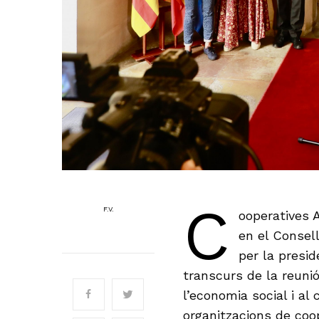
C
F.V.
ooperatives A
en el Consel
per la presi
transcurs de la reuni
l’economia social i al
organitzacions de coop