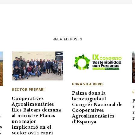
RELATED POSTS
FORA VILA VERD
SECTOR PRIMARI
E
Palma dona la
Cooperatives
benvinguda al
P
Agroalimentàries
Congrés Nacional de
r
Illes Balears demana
Cooperatives
r
a
al ministre Planas
Agroalimentàries
r
una major
d’Espanya
ls
implicació en el
s
sector oví i caprí