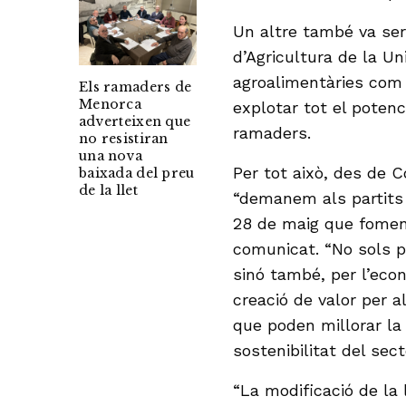
Un altre també va ser 
d’Agricultura de la U
agroalimentàries com a
Els ramaders de
Menorca
explotar tot el potenc
adverteixen que
ramaders.
no resistiran
una nova
Per tot això, des de C
baixada del preu
de la llet
“demanem als partits 
28 de maig que foment
comunicat. “No sols p
sinó també, per l’eco
creació de valor per 
que poden millorar la 
sostenibilitat del sec
“La modificació de la 