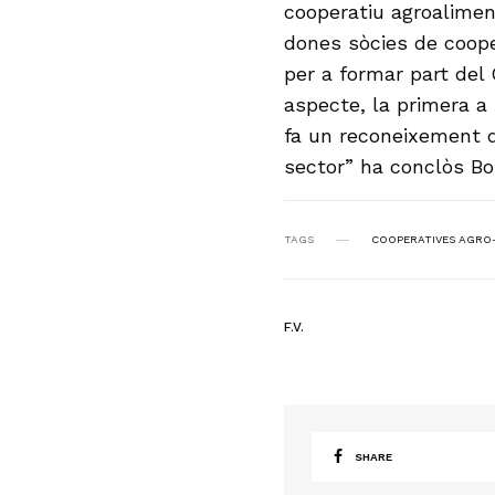
cooperatiu agroalimen
dones sòcies de coope
per a formar part del 
aspecte, la primera a
fa un reconeixement d
sector” ha conclòs Bo
TAGS
COOPERATIVES AGRO-
F.V.
SHARE