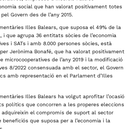
conomia social que han valorat positivament totes
t pel Govern des de l’any 2015.
mentàries Illes Balears, que suposa el 49% de la
a, i que agrupa 36 entitats sòcies de l’economia
ives i SATs i amb 8.000 persones sòcies, està
per Jerònima Bonafé, que ha valorat positivament
 de microcooperatives de l’any 2019 i la modificació
tives 8/2022 consensuada amb el sector, el Govern
ítics amb representació en el Parlament d’Illes
entàries Illes Balears ha volgut aprofitar l’ocasió
ts polítics que concorren a les properes eleccions
 adquireixin el compromís de suport al sector
e beneficiós que suposa per a l’economia i la
s.