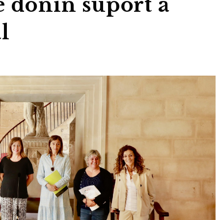
e donin suport a
l