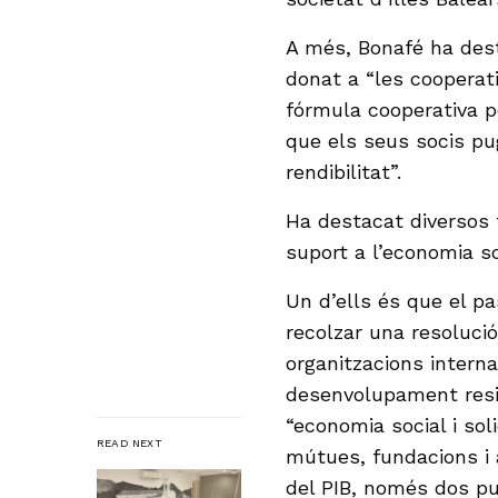
A més, Bonafé ha dest
donat a “les cooperat
fórmula cooperativa p
que els seus socis pu
rendibilitat”.
Ha destacat diversos 
suport a l’economia so
Un d’ells és que el pa
recolzar una resoluci
organitzacions intern
desenvolupament resil
“economia social i sol
READ NEXT
mútues, fundacions i 
del PIB, només dos pu