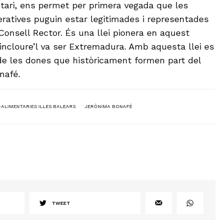
tari, ens permet per primera vegada que les
ratives puguin estar legitimades i representades
Consell Rector. És una llei pionera en aquest
 incloure’l va ser Extremadura. Amb aquesta llei es
e les dones que històricament formen part del
nafé.
ALIMENTARIES ILLES BALEARS
JERÒNIMA BONAFÉ
TWEET