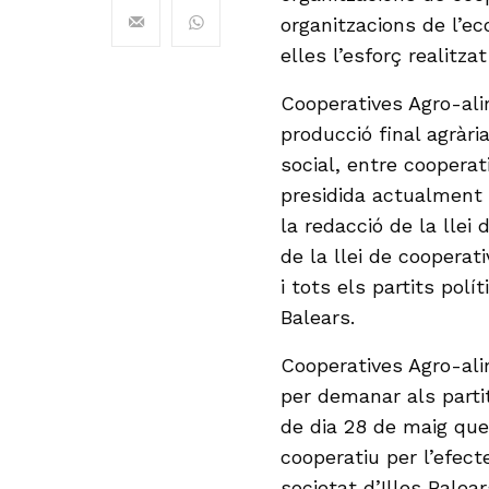
organitzacions de l’e
elles l’esforç realitza
Cooperatives Agro-ali
producció final agràri
social, entre cooperat
presidida actualment 
la redacció de la llei
de la llei de coopera
i tots els partits pol
Balears.
Cooperatives Agro-alim
per demanar als parti
de dia 28 de maig que
cooperatiu per l’efect
societat d’Illes Balear