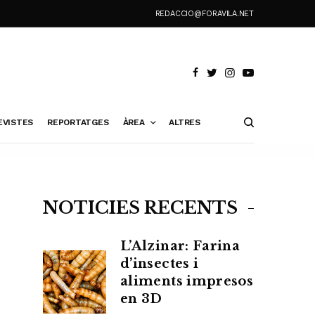
REDACCIO@FORAVILA.NET
EVISTES
REPORTATGES
ÀREA
ALTRES
NOTÍCIES RECENTS
L’Alzinar: Farina
d’insectes i
aliments impresos
en 3D