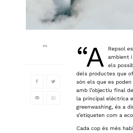
“A
F.V.
Repsol e
ambient i
els possi
dels productes que of
són els que es poden 
amb l’objectiu final 
la principal elèctrica
greenwashing, és a dir
s’etiqueten com a eco
Cada cop és més habi