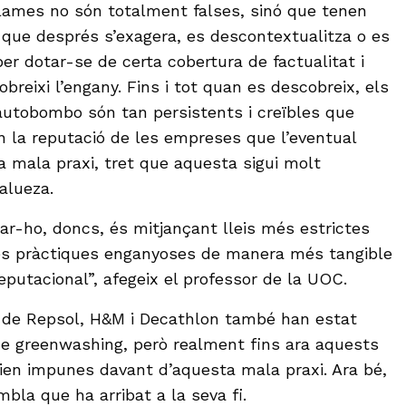
clames no són totalment falses, sinó que tenen
que després s’exagera, es descontextualitza o es
per dotar-se de certa cobertura de factualitat i
obreixi l’engany. Fins i tot quan es descobreix, els
autobombo són tan persistents i creïbles que
 la reputació de les empreses que l’eventual
 mala praxi, tret que aquesta sigui molt
alueza.
tar-ho, doncs, és mitjançant lleis més estrictes
es pràctiques enganyoses de manera més tangible
eputacional”, afegeix el professor de la UOC.
ó de Repsol, H&M i Decathlon també han estat
e greenwashing, però realment fins ara aquests
ien impunes davant d’aquesta mala praxi. Ara bé,
bla que ha arribat a la seva fi.