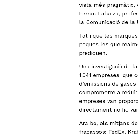
vista més pragmàtic, d
Ferran Lalueza, profes
la Comunicació de la
Tot i que les marques
poques les que realme
prediquen.
Una investigació de l
1.041 empreses, que 
d’emissions de gasos d
comprometre a reduir
empreses van proporci
directament no ho van
Ara bé, els mitjans d
fracassos: FedEx, Kraf