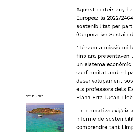
Aquest mateix any ha 
Europea: la 2022/2464
sostenibilitat per p
(Corporative Sustainabi
“Té com a missió millo
fins ara presentaven l
un sistema econòmic i
conformitat amb el pa
desenvolupament sost
els professors dels E
Plana Erta i Joan Llo
READ NEXT
La normativa exigeix 
informe de sostenibili
comprendre tant l’imp