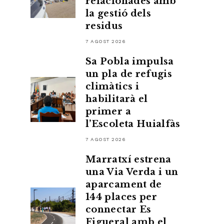
relacionades amb
la gestió dels
residus
7 AGOST 2026
Sa Pobla impulsa
un pla de refugis
climàtics i
habilitarà el
primer a
l’Escoleta Huialfàs
7 AGOST 2026
Marratxí estrena
una Via Verda i un
aparcament de
144 places per
connectar Es
Figueral amb el