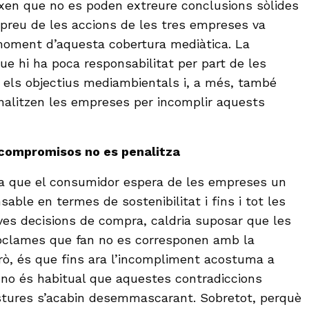
ixen que no es poden extreure conclusions sòlides
 preu de les accions de les tres empreses va
 moment d’aquesta cobertura mediàtica. La
ue hi ha poca responsabilitat per part de les
 els objectius mediambientals i, a més, també
nalitzen les empreses per incomplir aquests
 compromisos no es penalitza
a que el consumidor espera de les empreses un
ble en termes de sostenibilitat i fins i tot les
ves decisions de compra, caldria suposar que les
roclames que fan no es corresponen amb la
però, és que fins ara l’incompliment acostuma a
e no és habitual que aquestes contradiccions
ostures s’acabin desemmascarant. Sobretot, perquè