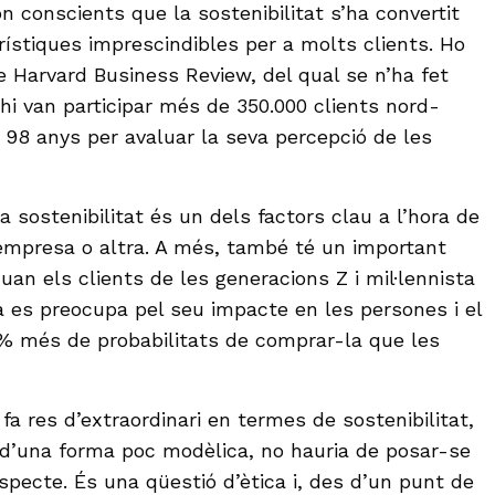
 conscients que la sostenibilitat s’ha convertit
rístiques imprescindibles per a molts clients. Ho
e Harvard Business Review, del qual se n’ha fet
hi van participar més de 350.000 clients nord-
i 98 anys per avaluar la seva percepció de les
a sostenibilitat és un dels factors clau a l’hora de
empresa o altra. A més, també té un important
uan els clients de les generacions Z i mil·lennista
es preocupa pel seu impacte en les persones i el
% més de probabilitats de comprar-la que les
a res d’extraordinari en termes de sostenibilitat,
a d’una forma poc modèlica, no hauria de posar-se
pecte. És una qüestió d’ètica i, des d’un punt de