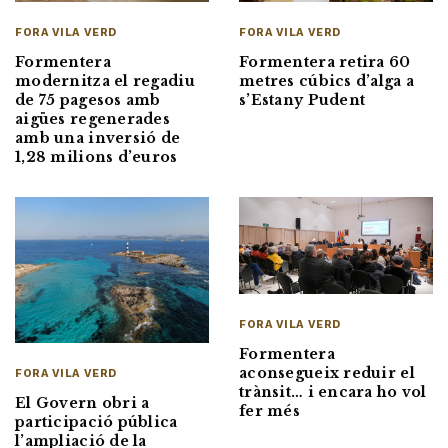
FORA VILA VERD
FORA VILA VERD
Formentera
Formentera retira 60
modernitza el regadiu
metres cúbics d’alga a
de 75 pagesos amb
s’Estany Pudent
aigües regenerades
amb una inversió de
1,28 milions d’euros
FORA VILA VERD
Formentera
aconsegueix reduir el
FORA VILA VERD
trànsit… i encara ho vol
El Govern obri a
fer més
participació pública
l’ampliació de la