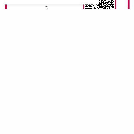
E
l Govern Balear obri demà una
convocatòria pública dotada amb un
milió d’euros per a l’adquisició de
vehicles de mobilitat elèctrica, bicicletes o
patinets, amb la intenció de fomentar la
micromobilitat elèctrica a les Illes Balears.