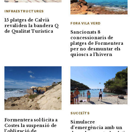
INFRAESTRUCTURES
15 platges de Calvià
FORA VILA VERD
revaliden la bandera Q
de Qualitat Turística
Sancionats 8
concessionaris de
platges de Formentera
per no desmuntar els
quioscs a l’hivern
SUCCEÏTS
Formentera sol·licita a
Simulacre
Costes la suspensió de
d’emergència amb un
l’obligació de