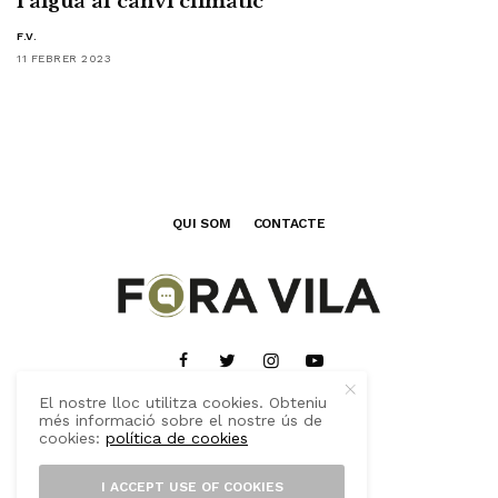
l’aigua al canvi climàtic
F.V.
11 FEBRER 2023
QUI SOM
CONTACTE
El nostre lloc utilitza cookies. Obteniu
més informació sobre el nostre ús de
cookies:
política de cookies
© 2020 FORA VILA VERD
I ACCEPT USE OF COOKIES