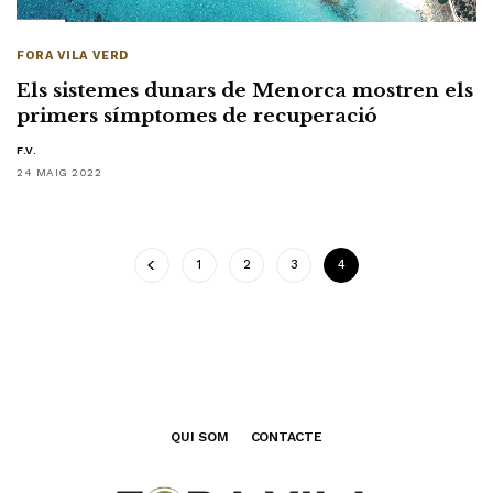
FORA VILA VERD
Els sistemes dunars de Menorca mostren els
primers símptomes de recuperació
F.V.
24 MAIG 2022
1
2
3
4
QUI SOM
CONTACTE