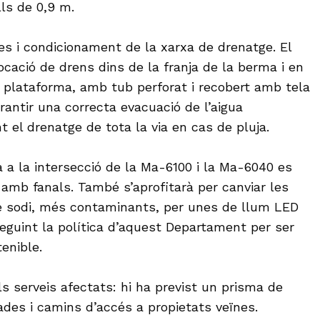
ls de 0,9 m.
s i condicionament de la xarxa de drenatge. El
·locació de drens dins de la franja de la berma i en
plataforma, amb tub perforat i recobert amb tela
arantir una correcta evacuació de l’aigua
nt el drenatge de tota la via en cas de pluja.
a a la intersecció de la Ma-6100 i la Ma-6040 es
amb fanals. També s’aprofitarà per canviar les
e sodi, més contaminants, per unes de llum LED
eguint la política d’aquest Departament per ser
enible.
veu els serveis afectats: hi ha previst un prisma de
rades i camins d’accés a propietats veïnes.