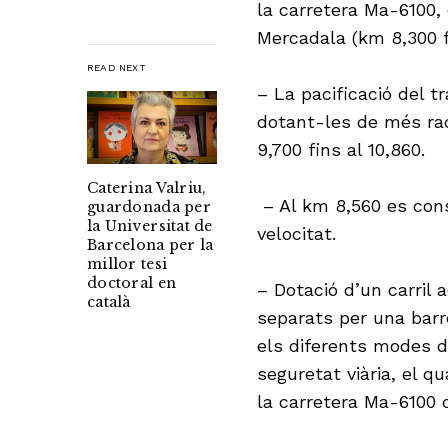
la carretera Ma-6100, 
Mercadala (km 8,300 f
READ NEXT
– La pacificació del t
dotant-les de més rad
9,700 fins al 10,860.
Caterina Valriu,
– Al km 8,560 es const
guardonada per
la Universitat de
velocitat.
Barcelona per la
millor tesi
doctoral en
– Dotació d’un carril a
català
separats per una barr
els diferents modes d
seguretat viària, el q
la carretera Ma-6100 