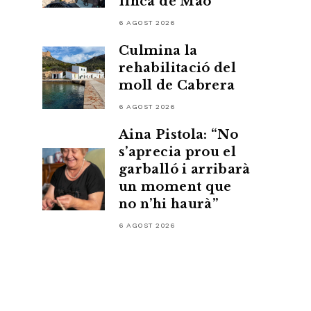
finca de Maó
6 AGOST 2026
Culmina la
rehabilitació del
moll de Cabrera
6 AGOST 2026
Aina Pistola: “No
s’aprecia prou el
garballó i arribarà
un moment que
no n’hi haurà”
6 AGOST 2026