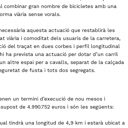
 al combinar gran nombre de bicicletes amb una
orma viària sense vorals.
necessària aquesta actuació que restablirà les
t viària i comoditat dels usuaris de la carretera,
ció del traçat en dues corbes i perfil longitudinal
i ha prevista una actuació per dotar d’un carril
i un altre espai per a cavalls, separat de la calçada
guretat de fusta i tots dos segregats.
enen un termini d’execució de nou mesos i
upost de 4.990.752 euros i són les següents:
ual tindrà una longitud de 4,9 km i estarà ubicat a