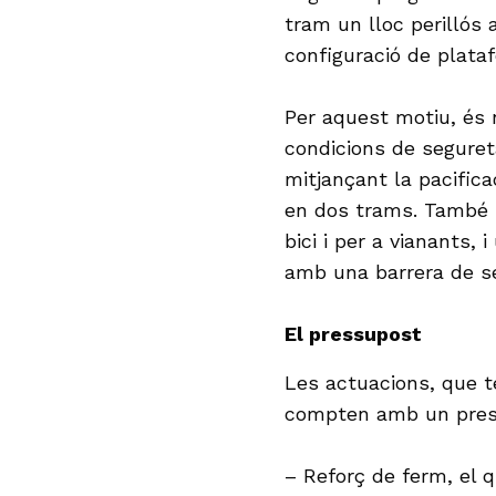
tram un lloc perillós
configuració de plataf
Per aquest motiu, és 
condicions de segureta
mitjançant la pacifica
en dos trams. També h
bici i per a vianants, 
amb una barrera de se
El pressupost
Les actuacions, que t
compten amb un press
– Reforç de ferm, el q