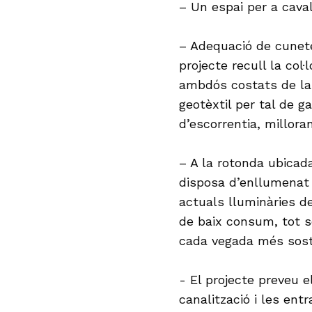
– Un espai per a caval
– Adequació de cunete
projecte recull la col
ambdós costats de la 
geotèxtil per tal de g
d’escorrentia, millora
– A la rotonda ubicad
disposa d’enllumenat 
actuals lluminàries d
de baix consum, tot s
cada vegada més sost
​​​​​​​- El projecte pre
canalització i les ent