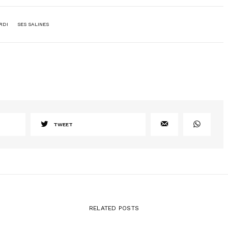
RDI
SES SALINES
TWEET
RELATED POSTS