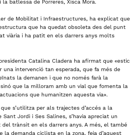
 i la batlessa de Porreres, Xisca Mora.
ler de Mobilitat i Infraestructures, ha explicat que
aestructura que ha quedat obsoleta des del punt
at viària i ha patit en els darrers anys molts
 presidenta Catalina Cladera ha afirmat que «estic
ar una intervenció tan esperada, que fa més de
eïnats la demanen i que no només farà la
sinó que la milloram amb un vial que fomenta la
i actuacions que humanitzen aquesta via».
que s’utilitza per als trajectes d’accés a la
 Sant Jordi i Ses Salines, s’havia apreciat un
del trànsit en els darrers anys. A més, el també
 la demanda ciclista en la zona, feia d’aquest