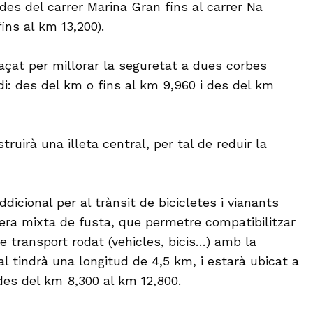
des del carrer Marina Gran fins al carrer Na
ins al km 13,200).
raçat per millorar la seguretat a dues corbes
i: des del km o fins al km 9,960 i des del km
ruirà una illeta central, per tal de reduir la
ddicional per al trànsit de bicicletes i vianants
era mixta de fusta, que permetre compatibilitzar
e transport rodat (vehicles, bicis…) amb la
ual tindrà una longitud de 4,5 km, i estarà ubicat a
des del km 8,300 al km 12,800.