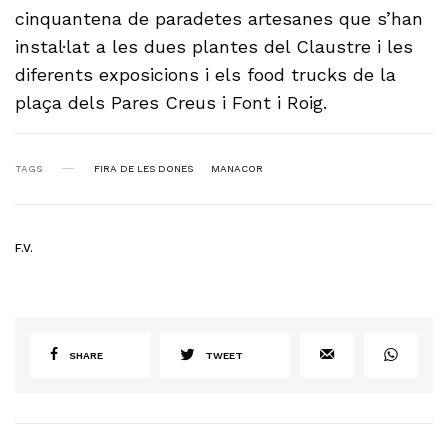
cinquantena de paradetes artesanes que s’han
instal·lat a les dues plantes del Claustre i les
diferents exposicions i els food trucks de la
plaça dels Pares Creus i Font i Roig.
TAGS
FIRA DE LES DONES
MANACOR
F.V.
SHARE
TWEET