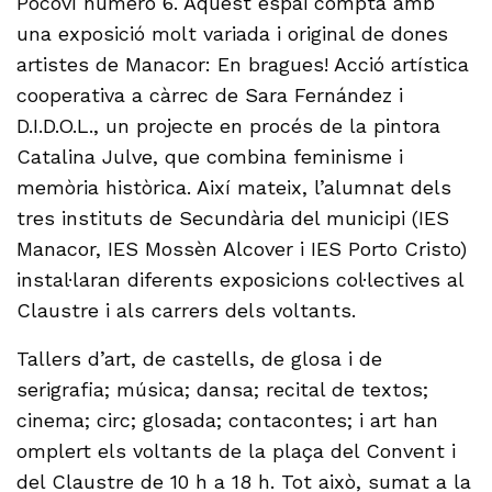
Pocoví número 6. Aquest espai compta amb
una exposició molt variada i original de dones
artistes de Manacor: En bragues! Acció artística
cooperativa a càrrec de Sara Fernández i
D.I.D.O.L., un projecte en procés de la pintora
Catalina Julve, que combina feminisme i
memòria històrica. Així mateix, l’alumnat dels
tres instituts de Secundària del municipi (IES
Manacor, IES Mossèn Alcover i IES Porto Cristo)
instal·laran diferents exposicions col·lectives al
Claustre i als carrers dels voltants.
Tallers d’art, de castells, de glosa i de
serigrafia; música; dansa; recital de textos;
cinema; circ; glosada; contacontes; i art han
omplert els voltants de la plaça del Convent i
del Claustre de 10 h a 18 h. Tot això, sumat a la