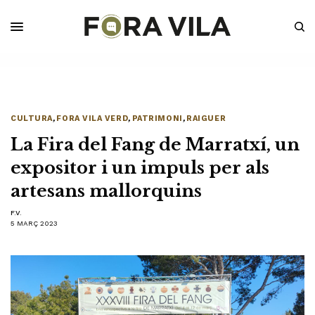
CULTURA
,
FORA VILA VERD
,
PATRIMONI
,
RAIGUER
La Fira del Fang de Marratxí, un
expositor i un impuls per als
artesans mallorquins
F.V.
5 MARÇ 2023