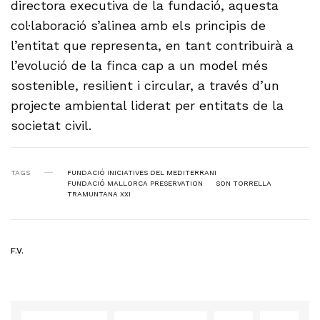
directora executiva de la fundació, aquesta
col·laboració s’alinea amb els principis de
l’entitat que representa, en tant contribuirà a
l’evolució de la finca cap a un model més
sostenible, resilient i circular, a través d’un
projecte ambiental liderat per entitats de la
societat civil.
TAGS
FUNDACIÓ INICIATIVES DEL MEDITERRANI
FUNDACIÓ MALLORCA PRESERVATION
SON TORRELLA
TRAMUNTANA XXI
F.V.