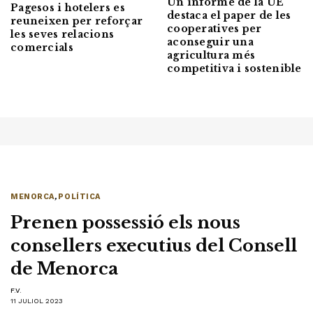
Un informe de la UE
Pagesos i hotelers es
destaca el paper de les
reuneixen per reforçar
cooperatives per
les seves relacions
aconseguir una
comercials
agricultura més
competitiva i sostenible
MENORCA
,
POLÍTICA
Prenen possessió els nous
consellers executius del Consell
de Menorca
F.V.
11 JULIOL 2023