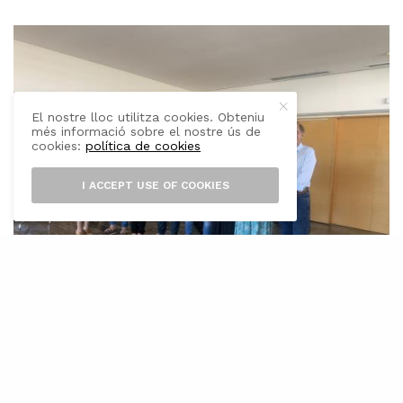
El nostre lloc utilitza cookies. Obteniu
més informació sobre el nostre ús de
cookies:
política de cookies
I ACCEPT USE OF COOKIES
E
ls consellers del Consell de Menorca
han pres possessió del càrrec de