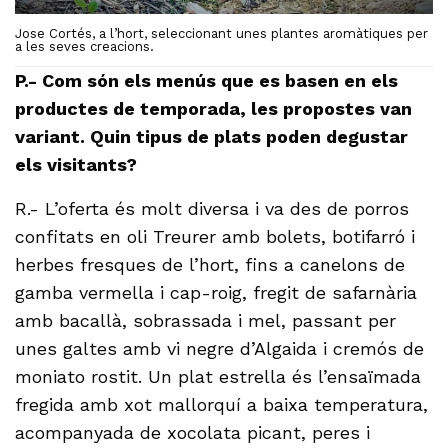
Jose Cortés, a l’hort, seleccionant unes plantes aromàtiques per
a les seves creacions.
P.- Com són els menús que es basen en els
productes de temporada, les propostes van
variant. Quin tipus de plats poden degustar
els visitants?
R.- L’oferta és molt diversa i va des de porros
confitats en oli Treurer amb bolets, botifarró i
herbes fresques de l’hort, fins a canelons de
gamba vermella i cap-roig, fregit de safarnària
amb bacallà, sobrassada i mel, passant per
unes galtes amb vi negre d’Algaida i cremós de
moniato rostit. Un plat estrella és l’ensaïmada
fregida amb xot mallorquí a baixa temperatura,
acompanyada de xocolata picant, peres i