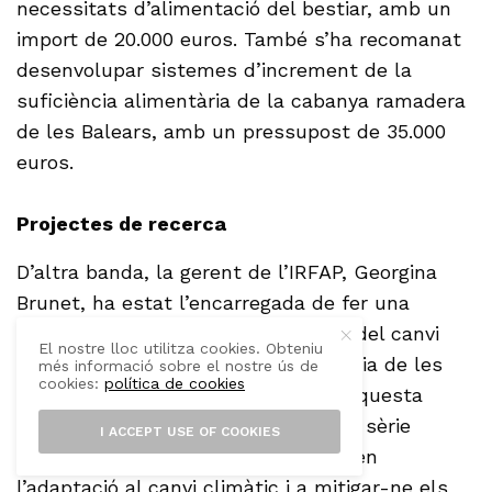
necessitats d’alimentació del bestiar, amb un
import de 20.000 euros. També s’ha recomanat
desenvolupar sistemes d’increment de la
suficiència alimentària de la cabanya ramadera
de les Balears, amb un pressupost de 35.000
euros.
Projectes de recerca
D’altra banda, la gerent de l’IRFAP, Georgina
Brunet, ha estat l’encarregada de fer una
presentació detallada dels efectes del canvi
El nostre lloc utilitza cookies. Obteniu
climàtic en l’agricultura i la ramaderia de les
més informació sobre el nostre ús de
cookies:
política de cookies
Illes Balears. En aquest sentit, en aquesta
reunió s’han començat a definir una sèrie
I ACCEPT USE OF COOKIES
d’estratègies de recerca centrades en
l’adaptació al canvi climàtic i a mitigar-ne els