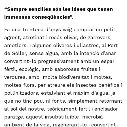
“Sempre senzilles són les idees que tenen
immenses conseqüències”.
Fa una trentena d’anys vaig comprar un petit,
agrest, atrotinat i rocós olivar, de garrovers,
ametlers, i algunes oliveres i ullastres, al Port
de Sóller, sense aigua, amb la intenció d’anar
convertint-lo progressivament amb un espai
fèrtil, ecològic, amb saboroses fruites i
verdures, amb molta biodiversitat i moltes,
moltes flors, per atreure els insectes benèfics i
pol·linitzadors, estalviant el màxim d’aigua, ja
que no tinc pou, ni fonts, simplement retornant
al sol del nostre, teòricament fèrtil i encisador
paratge, aquest insubstituïble microbià
ambient de la vida, regenerant-lo i convertint-