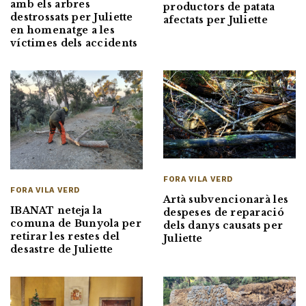
amb els arbres
productors de patata
destrossats per Juliette
afectats per Juliette
en homenatge a les
víctimes dels accidents
FORA VILA VERD
FORA VILA VERD
Artà subvencionarà les
IBANAT neteja la
despeses de reparació
comuna de Bunyola per
dels danys causats per
retirar les restes del
Juliette
desastre de Juliette