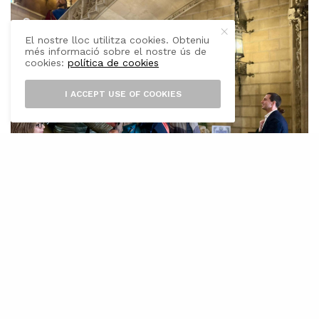
El nostre lloc utilitza cookies. Obteniu
més informació sobre el nostre ús de
cookies:
política de cookies
I ACCEPT USE OF COOKIES
N
omés entre l’1 de gener i el 30 de juny
de 2025, el Palau del Consell de
Mallorca ha rebut un total de 4.925
visitants. Aquesta xifra suposa un èxit absolut