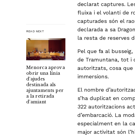
declarat captures. Le
fluixa i el volantí de
capturades són el raor,
declarada a sa Dragon
READ NEXT
la resta de reserves d
Pel que fa al busseig,
de Tramuntana, tot i 
autoritzats, cosa que
Menorca aprova
obrir una línia
immersions.
d’ajudes
destinada als
El nombre d’autoritza
ajuntaments per
a la retirada
s’ha duplicat en comp
d’amiant
322 autoritzacions ac
d’embarcació. La moda
especialment en la ca
major activitat són l’