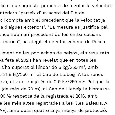
licat que aquesta proposta de regular la velocitat
interiors “parteix d’un acord del Ple de
x i compta amb el precedent que la velocitat ja
a d’aigües exteriors”. “La mesura es justifica pel
renou submarí procedent de les embarcacions
 marina”, ha afegit el director general de Pesca.
uiment de les poblacions de peixos, els resultats
a feta el 2024 han revelat que en totes les
 s’ha superat el llindar de 5 kg/250 m², amb
e 31,6 kg/250 m² al Cap de Llebeig. A les zones
erva, el valor mitjà és de 2,9 kg/250 m². Pel que fa
 (de més de 20 m), al Cap de Llebeig la biomassa
00 % respecte de la registrada el 2016, amb
 les més altes registrades a les Illes Balears. A
RMAE), amb quasi quatre anys menys de protecció,