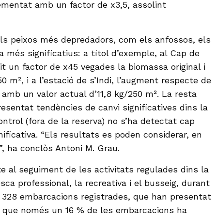
ementat amb un factor de x3,5, assolint
els peixos més depredadors, com els anfossos, els
 més significatius: a títol d’exemple, al Cap de
t un factor de x45 vegades la biomassa original i
0 m², i a l’estació de s’Indi, l’augment respecte de
 amb un valor actual d’11,8 kg/250 m². La resta
esentat tendències de canvi significatives dins la
ontrol (fora de la reserva) no s’ha detectat cap
nificativa. “Els resultats es poden considerar, en
”, ha conclòs Antoni M. Grau.
e al seguiment de les activitats regulades dins la
sca professional, la recreativa i el busseig, durant
t 328 embarcacions registrades, que han presentat
 i que només un 16 % de les embarcacions ha