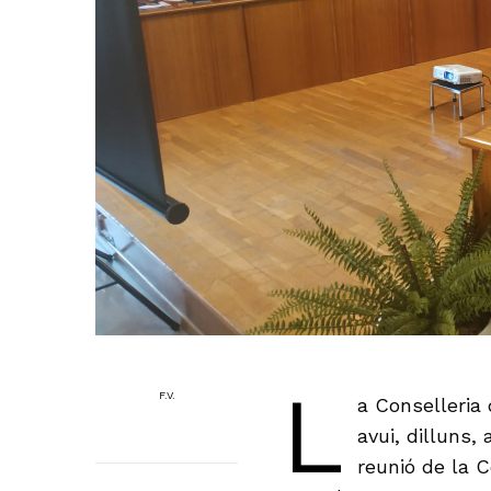
L
F.V.
a Conselleria 
avui, dilluns,
reunió de la 