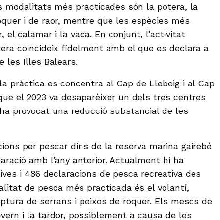
s modalitats més practicades són la potera, la
 roquer i de raor, mentre que les espècies més
 el calamar i la vaca. En conjunt, l’activitat
era coincideix fidelment amb el que es declara a
e les Illes Balears.
 la pràctica es concentra al Cap de Llebeig i al Cap
que el 2023 va desaparèixer un dels tres centres
 ha provocat una reducció substancial de les
cions per pescar dins de la reserva marina gairebé
aració amb l’any anterior. Actualment hi ha
tives i 486 declaracions de pesca recreativa des
litat de pesca més practicada és el volantí,
ptura de serrans i peixos de roquer. Els mesos de
hivern i la tardor, possiblement a causa de les