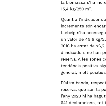
la biomassa s’ha incr
15,4 kg/250 m².
Quant a l’indicador d
increments són encara
Llebeig s’ha aconsegui
un valor de 49,8 kg/25
2016 ha estat de x6,2,
d’indicadors no han pr
reserva. A les zones c
tendència positiva sig
general, molt positius
D’altra banda, respect
reserva, que són la pe
l’any 2023 hi ha hagu
641 declaracions, tot