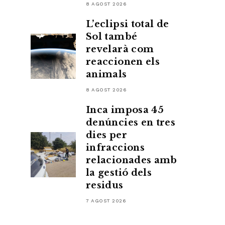
8 AGOST 2026
L’eclipsi total de
Sol també
revelarà com
reaccionen els
animals
8 AGOST 2026
Inca imposa 45
denúncies en tres
dies per
infraccions
relacionades amb
la gestió dels
residus
7 AGOST 2026