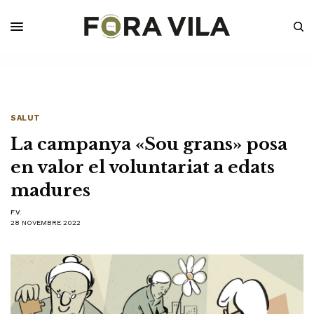
SALUT
La campanya «Sou grans» posa
en valor el voluntariat a edats
madures
F.V.
28 NOVEMBRE 2022