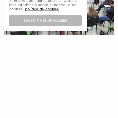
El nostre lloc utilitza cookies. Obteniu
més informació sobre el nostre ús de
cookies:
política de cookies
I ACCEPT USE OF COOKIES
L
a conselleria d’Agricultura, Pesca i
Alimentació ha avaluat aquest dilluns a
Menorca el primer any del Pla de suport
per a la viabilitat, modernització, promoció i
comercialització del sector lacti de Menorca
(PROVILAC), signat el passat desembre de
2022. El director general d’Agricultura,
Ramaderia i Desenvolupament Rural, Fernando