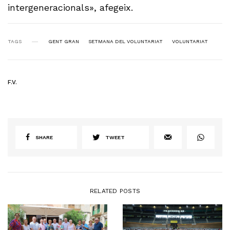
intergeneracionals», afegeix.
TAGS
GENT GRAN
SETMANA DEL VOLUNTARIAT
VOLUNTARIAT
F.V.
SHARE
TWEET
RELATED POSTS