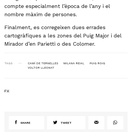
compte especialment l’època de l’any i el
nombre màxim de persones.
Finalment, es corregeixen dues errades
cartogràfiques a les zones del Puig Major i del
Mirador d’en Parietti o des Colomer.
TAGS
CAMÍ DE TERNELLES
MILANA REIAL
PUIG ROIG
VOLTOR LLEONAT
F.V.
SHARE
TWEET