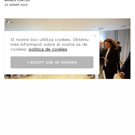
MAGDA CORTÈS
23 GENER 2023
El nostre lloc utilitza cookies. Obteniu
més informació sobre el nostre ús de
cookies:
política de cookies
I ACCEPT USE OF COOKIES
E
l Consell de Mallorca, a través de la
Fundació Mallorca Turisme, torna a