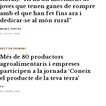
joves que tenen ganes de rompre
amb el que han fet fins ara i
dedicar-se al món rural”
MAGDA CORTÈS
13 JULIOL 2025
SECTOR PRIMARI
Més de 80 productors
agroalimentaris i empreses
participen a la jornada ‘Coneix
el producte de la teva terra’
F.V.
30 GENER 2025