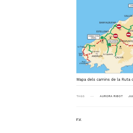
Mapa dels camins de la Ruta 
TAGS
AURORA RIBOT
JU
F.V.