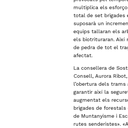
multiplica els esforço
total de set brigades 
suposarà un incremen
equips tallaran els ar
els biotrituraran. Aix
de pedra de tot el tr
afectat.
La consellera de Soste
Consell, Aurora Ribot,
l’obertura dels trams
garantir així la segur
augmentat els recurs
brigades de forestals
de Muntanyisme i Esca
rutes senderistes». 