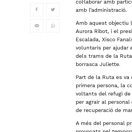
col·laborar amb parti
amb l’administració.
Amb aquest objectiu l
Aurora Ribot, i el pre
Escalada, Xisco Fanals
voluntaris per ajudar 
dels trams de la Ruta
borrasca Juliette.
Part de la Ruta es va 
primera persona, la con
voltants del refugi de
per agrair al personal
de recuperació de mar
A més del personal pro
provocats pel tempora