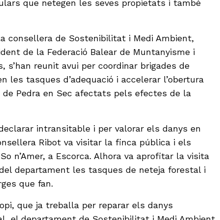
culars que netegen les seves propietats i també
a consellera de Sostenibilitat i Medi Ambient,
sident de la Federació Balear de Muntanyisme i
, s’han reunit avui per coordinar brigades de
en les tasques d’adequació i accelerar l’obertura
 de Pedra en Sec afectats pels efectes de la
declarar intransitable i per valorar els danys en
sellera Ribot va visitar la finca pública i els
 So n’Amer, a Escorca. Alhora va aprofitar la visita
 del departament les tasques de neteja forestal i
ges que fan.
pi, que ja treballa per reparar els danys
l, el departament de Sostenibilitat i Medi Ambient