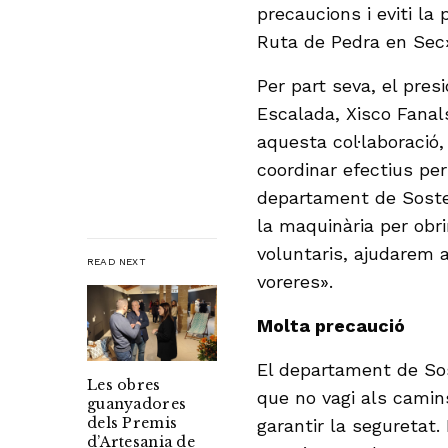
precaucions i eviti la
Ruta de Pedra en Sec»
Per part seva, el pre
Escalada, Xisco Fanal
aquesta col·laboració
coordinar efectius per
departament de Sosten
la maquinària per obr
voluntaris, ajudarem a
READ NEXT
voreres».
Molta precaució
El departament de Sos
Les obres
que no vagi als camin
guanyadores
dels Premis
garantir la seguretat
d’Artesania de