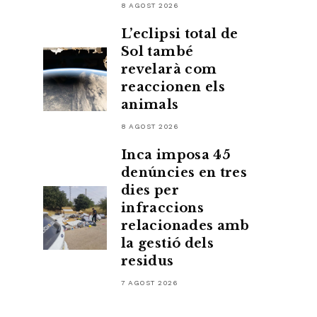
8 AGOST 2026
L’eclipsi total de
Sol també
revelarà com
reaccionen els
animals
8 AGOST 2026
Inca imposa 45
denúncies en tres
dies per
infraccions
relacionades amb
la gestió dels
residus
7 AGOST 2026