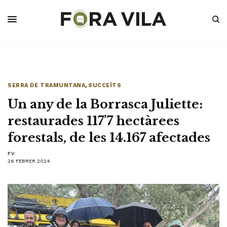
SERRA DE TRAMUNTANA
,
SUCCEÏTS
Un any de la Borrasca Juliette:
restaurades 117’7 hectàrees
forestals, de les 14.167 afectades
F.V.
26 FEBRER 2024