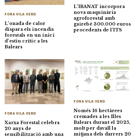
L’IBANAT incorpora
nova maquinària
FORA VILA VERD
agroforestal amb
L’onada de calor
gairebé 300.000 euros
dispara els incendis
procedents de l’ITS
forestals en un inici
d’estiu crític a les
Balears
FORA VILA VERD
Només 16 hectàrees
FORA VILA VERD
cremades a les Illes
Balears durant el 2025,
Xarxa Forestal celebra
molt per davall la
20 anys de
mitjana dels darrers 20
sensibilització amb una