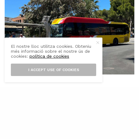
El nostre lloc utilitza cookies. Obteniu
més informació sobre el nostre ús de
cookies:
política de cookies
I ACCEPT USE OF COOKIES
E
l Govern de les Illes Balears, a través
del Consorci de Transports de Mallorca
(CTM), posa en marxa, a partir de l’1 de
març, una millora global dels serveis TIB de
bus regular que operen a l’entorn de la ciutat
d’Inca.