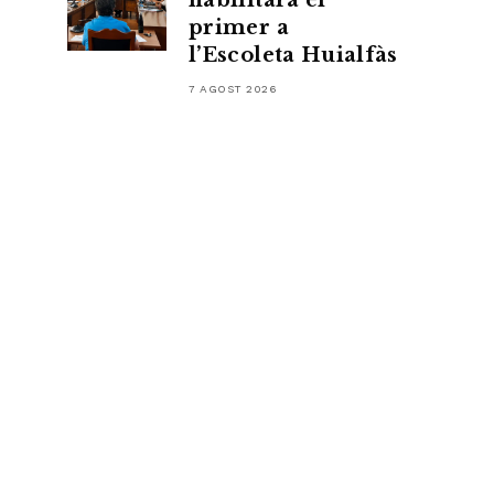
habilitarà el
primer a
l’Escoleta Huialfàs
7 AGOST 2026