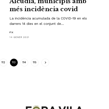
Alcúdia, municipis amb
més incidència covid
La incidència acumulada de la COVID-19 en els
darrers 14 dies en el conjunt de…
F.V.
14 GENER 2021
112
113
114
115