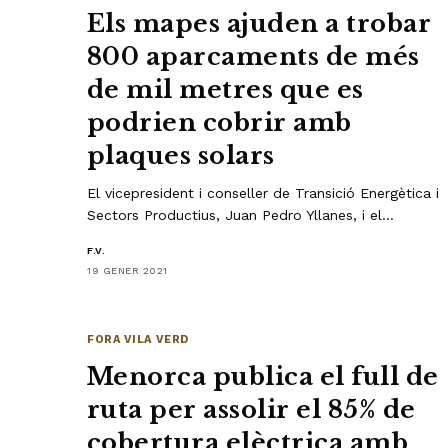
Els mapes ajuden a trobar
800 aparcaments de més
de mil metres que es
podrien cobrir amb
plaques solars
El vicepresident i conseller de Transició Energètica i
Sectors Productius, Juan Pedro Yllanes, i el…
F.V.
19 GENER 2021
FORA VILA VERD
Menorca publica el full de
ruta per assolir el 85% de
cobertura elèctrica amb