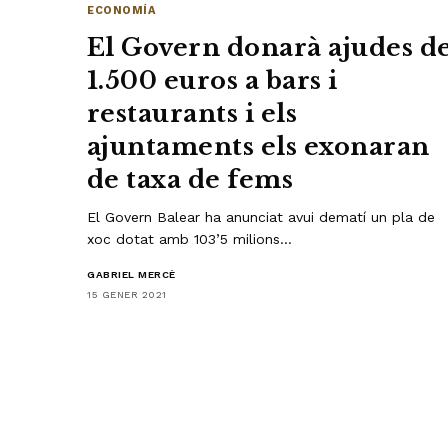
ECONOMÍA
El Govern donarà ajudes d
1.500 euros a bars i
restaurants i els
ajuntaments els exonaran
de taxa de fems
El Govern Balear ha anunciat avui dematí un pla de
xoc dotat amb 103’5 milions…
GABRIEL MERCÈ
15 GENER 2021