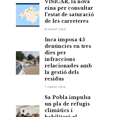
VISICAR, la nova
eina per consultar
l’estat de saturació
de les carreteres
8 AGOST 2026
Inca imposa 45
denúncies en tres
dies per
infraccions
relacionades amb
la gestió dels
residus
7 AGOST 2026
Sa Pobla impulsa
un pla de refugis
climàtics i