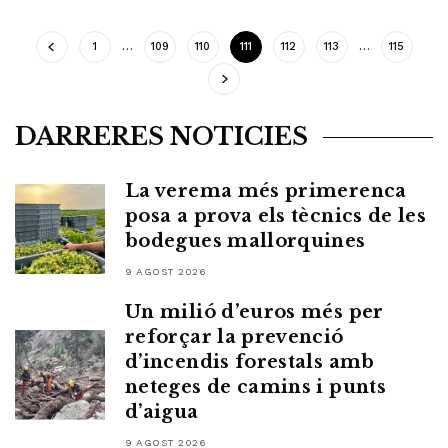
1
…
109
110
111
112
113
…
115
DARRERES NOTICIES
La verema més primerenca
posa a prova els tècnics de les
bodegues mallorquines
9 AGOST 2026
Un milió d’euros més per
reforçar la prevenció
d’incendis forestals amb
neteges de camins i punts
d’aigua
9 AGOST 2026