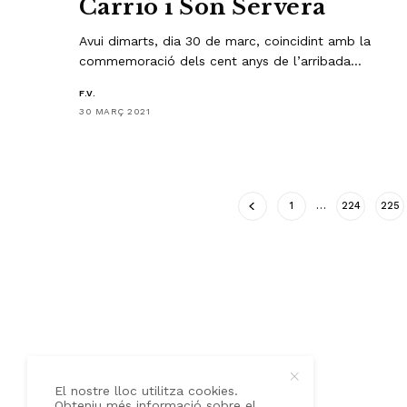
Carrió i Son Servera
Avui dimarts, dia 30 de marc, coincidint amb la
commemoració dels cent anys de l’arribada…
F.V.
30 MARÇ 2021
1
…
224
225
QUI SOM
CONTACTE
El nostre lloc utilitza cookies.
Obteniu més informació sobre el