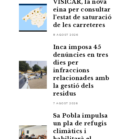
VISICAR, la nova
eina per consultar
l’estat de saturació
de les carreteres
8 AGOST 2026
Inca imposa 45
denúncies en tres
dies per
infraccions
relacionades amb
la gestió dels
residus
7 AGOST 2026
Sa Pobla impulsa
un pla de refugis
climàtics i