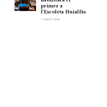
habilitarà el
primer a
l’Escoleta Huialfàs
7 AGOST 2026