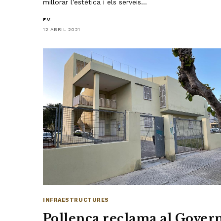
millorar l’estètica i els serveis…
F.V.
12 ABRIL 2021
INFRAESTRUCTURES
Pollença reclama al Gover