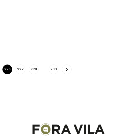
226
227
228
…
233