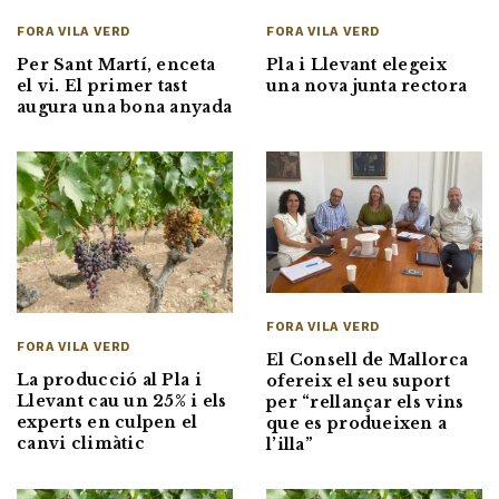
FORA VILA VERD
FORA VILA VERD
Per Sant Martí, enceta
Pla i Llevant elegeix
el vi. El primer tast
una nova junta rectora
augura una bona anyada
FORA VILA VERD
FORA VILA VERD
El Consell de Mallorca
La producció al Pla i
ofereix el seu suport
Llevant cau un 25% i els
per “rellançar els vins
experts en culpen el
que es produeixen a
canvi climàtic
l’illa”