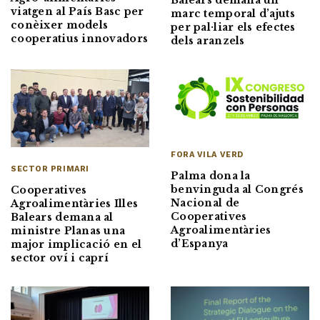
Balears demana un
viatgen al País Basc per
marc temporal d’ajuts
conèixer models
per pal·liar els efectes
cooperatius innovadors
dels aranzels
FORA VILA VERD
SECTOR PRIMARI
Palma dona la
benvinguda al Congrés
Cooperatives
Nacional de
Agroalimentàries Illes
Cooperatives
Balears demana al
Agroalimentàries
ministre Planas una
d’Espanya
major implicació en el
sector oví i caprí