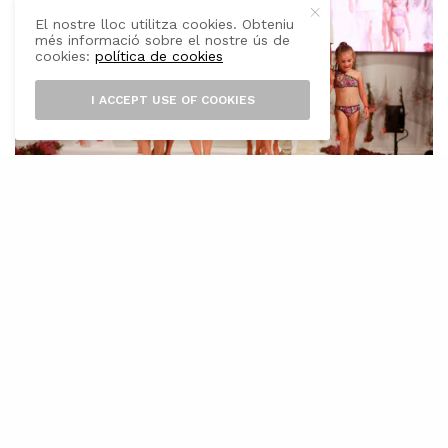
El nostre lloc utilitza cookies. Obteniu
més informació sobre el nostre ús de
cookies:
política de cookies
I ACCEPT USE OF COOKIES
A
mb el títol de “Tonalitats”, la
Passarel·la de Moda de Formentera ha
aconseguit omplir la plaça d’Europa
des Pujols. Veïns de l’illa i turistes no han
volgut perdre’s aquesta tradicional desfilada de
moda i creativitat de Formentera, que aquest
any ha comptat amb la col·laboració de