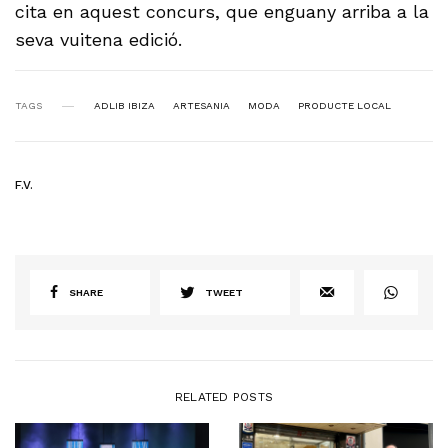
cita en aquest concurs, que enguany arriba a la
seva vuitena edició.
TAGS
ADLIB IBIZA
ARTESANIA
MODA
PRODUCTE LOCAL
F.V.
SHARE
TWEET
RELATED POSTS