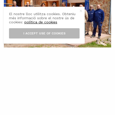
El nostre lloc utilitza cookies. Obteniu
més informació sobre el nostre ús de
cookies:
política de cookies
I ACCEPT USE OF COOKIES
E
l refugi de muntanya Coma d’en Vidal,
situat entre Andratx i Estellencs, podrà
reservar-se per pernoctar-hi a partir
d’aquest dimarts, 10 de juny, després que s’hi
hagin duit a terme una sèrie de millores i s’hi
hagi implantat un nou model de gestió d’ús i
rendiment d’espai públic per als excursionistes.