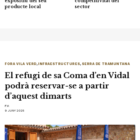
expositiu del seu
competitivitat del
producte local
sector
FORA VILA VERD
,
INFRAESTRUCTURES
,
SERRA DE TRAMUNTANA
El refugi de sa Coma d’en Vidal
podrà reservar-se a partir
d’aquest dimarts
F.V.
9 JUNY 2025