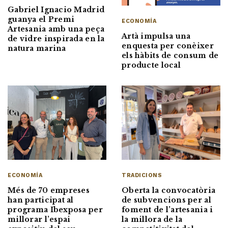
Gabriel Ignacio Madrid
guanya el Premi
ECONOMÍA
Artesania amb una peça
Artà impulsa una
de vidre inspirada en la
enquesta per conèixer
natura marina
els hàbits de consum de
producte local
ECONOMÍA
TRADICIONS
Més de 70 empreses
Oberta la convocatòria
han participat al
de subvencions per al
programa Ibexposa per
foment de l’artesania i
millorar l’espai
la millora de la