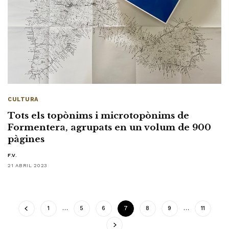
CULTURA
Tots els topònims i microtopònims de
Formentera, agrupats en un volum de 900
pàgines
F.V.
21 ABRIL 2023
1
…
5
6
7
8
9
…
11