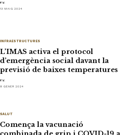
F.V.
13 MAIG 2024
INFRAESTRUCTURES
L’IMAS activa el protocol
d’emergència social davant la
previsió de baixes temperatures
F.V.
8 GENER 2024
SALUT
Comença la vacunació
combinada de grip i COVID-19 a