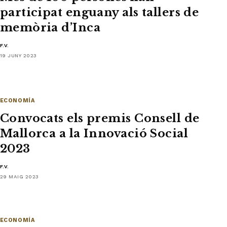
participat enguany als tallers de
memòria d’Inca
F.V.
19 JUNY 2023
ECONOMÍA
Convocats els premis Consell de
Mallorca a la Innovació Social
2023
F.V.
29 MAIG 2023
ECONOMÍA